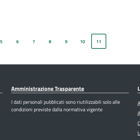
5
6
7
8
9
10
11
Amministrazione Trasparente
L
I dati personali pubblicati sono riutilizzabili solo alle
A
condizioni previste dalla normativa vigente
A
C
U