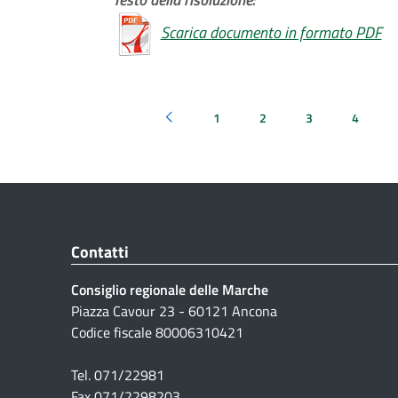
Scarica documento in formato PDF
1
2
3
4
Pagina precedente
Contatti
Consiglio regionale delle Marche
Piazza Cavour 23 - 60121 Ancona
Codice fiscale 80006310421
Tel. 071/22981
Fax 071/2298203