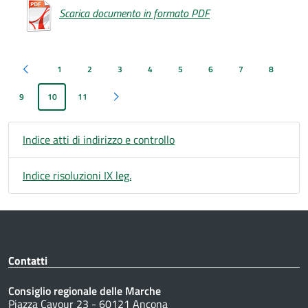
Scarica documento in formato PDF
1
2
3
4
5
6
7
8
Pagina precedente
9
10
11
Pagina successiva
Indice atti di indirizzo e controllo
Indice risoluzioni IX leg.
Contatti
Consiglio regionale delle Marche
Piazza Cavour 23 - 60121 Ancona