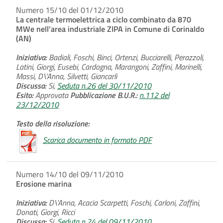
Numero 15/10 del 01/12/2010
La centrale termoelettrica a ciclo combinato da 870
MWe nell'area industriale ZIPA in Comune di Corinaldo
(AN)
Iniziativa:
Badiali, Foschi, Binci, Ortenzi, Bucciarelli, Perazzoli,
Latini, Giorgi, Eusebi, Cardogna, Marangoni, Zaffini, Marinelli,
Massi, D\'Anna, Silvetti, Giancarli
Discussa:
Si,
Seduta n.26 del 30/11/2010
Esito:
Approvata
Pubblicazione B.U.R.:
n.112 del
23/12/2010
Testo della risoluzione:
Scarica documento in formato PDF
Numero 14/10 del 09/11/2010
Erosione marina
Iniziativa:
D\'Anna, Acacia Scarpetti, Foschi, Carloni, Zaffini,
Donati, Giorgi, Ricci
Discussa:
Si,
Seduta n.24 del 09/11/2010