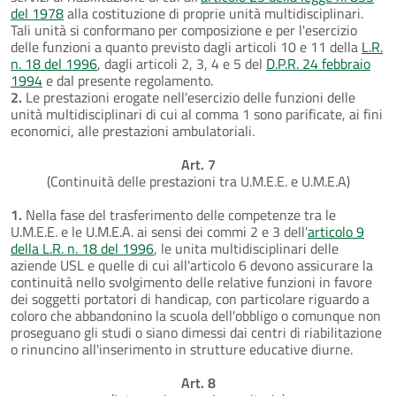
del 1978
alla costituzione di proprie unità multidisciplinari.
Tali unità si conformano per composizione e per l'esercizio
delle funzioni a quanto previsto dagli articoli 10 e 11 della
L.R.
n. 18 del 1996
, dagli articoli 2, 3, 4 e 5 del
D.P.R. 24 febbraio
1994
e dal presente regolamento.
2.
Le prestazioni erogate nell'esercizio delle funzioni delle
unità multidisciplinari di cui al comma 1 sono parificate, ai fini
economici, alle prestazioni ambulatoriali.
Art. 7
(Continuità delle prestazioni tra U.M.E.E. e U.M.E.A)
1.
Nella fase del trasferimento delle competenze tra le
U.M.E.E. e le U.M.E.A. ai sensi dei commi 2 e 3 dell'
articolo 9
della L.R. n. 18 del 1996
, le unita multidisciplinari delle
aziende USL e quelle di cui all'articolo 6 devono assicurare la
continuità nello svolgimento delle relative funzioni in favore
dei soggetti portatori di handicap, con particolare riguardo a
coloro che abbandonino la scuola dell'obbligo o comunque non
proseguano gli studi o siano dimessi dai centri di riabilitazione
o rinuncino all'inserimento in strutture educative diurne.
Art. 8