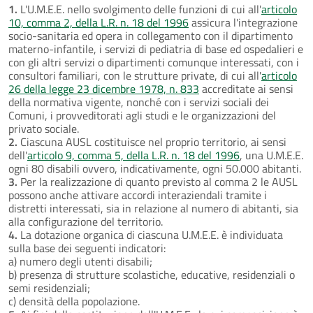
1.
L'U.M.E.E. nello svolgimento delle funzioni di cui all'
articolo
10, comma 2, della L.R. n. 18 del 1996
assicura l'integrazione
socio-sanitaria ed opera in collegamento con il dipartimento
materno-infantile, i servizi di pediatria di base ed ospedalieri e
con gli altri servizi o dipartimenti comunque interessati, con i
consultori familiari, con le strutture private, di cui all'
articolo
26 della legge 23 dicembre 1978, n. 833
accreditate ai sensi
della normativa vigente, nonché con i servizi sociali dei
Comuni, i provveditorati agli studi e le organizzazioni del
privato sociale.
2.
Ciascuna AUSL costituisce nel proprio territorio, ai sensi
dell'
articolo 9, comma 5, della L.R. n. 18 del 1996
, una U.M.E.E.
ogni 80 disabili ovvero, indicativamente, ogni 50.000 abitanti.
3.
Per la realizzazione di quanto previsto al comma 2 le AUSL
possono anche attivare accordi interaziendali tramite i
distretti interessati, sia in relazione al numero di abitanti, sia
alla configurazione del territorio.
4.
La dotazione organica di ciascuna U.M.E.E. è individuata
sulla base dei seguenti indicatori:
a) numero degli utenti disabili;
b) presenza di strutture scolastiche, educative, residenziali o
semi residenziali;
c) densità della popolazione.