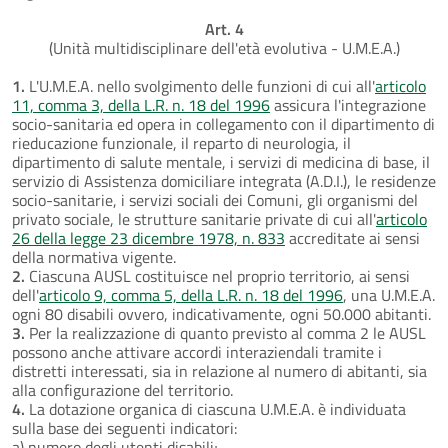
Art. 4
(Unità multidisciplinare dell'età evolutiva - U.M.E.A.)
1.
L'U.M.E.A. nello svolgimento delle funzioni di cui all'
articolo
11, comma 3, della L.R. n. 18 del 1996
assicura l'integrazione
socio-sanitaria ed opera in collegamento con il dipartimento di
rieducazione funzionale, il reparto di neurologia, il
dipartimento di salute mentale, i servizi di medicina di base, il
servizio di Assistenza domiciliare integrata (A.D.I.), le residenze
socio-sanitarie, i servizi sociali dei Comuni, gli organismi del
privato sociale, le strutture sanitarie private di cui all'
articolo
26 della legge 23 dicembre 1978, n. 833
accreditate ai sensi
della normativa vigente.
2.
Ciascuna AUSL costituisce nel proprio territorio, ai sensi
dell'
articolo 9, comma 5, della L.R. n. 18 del 1996
, una U.M.E.A.
ogni 80 disabili ovvero, indicativamente, ogni 50.000 abitanti.
3.
Per la realizzazione di quanto previsto al comma 2 le AUSL
possono anche attivare accordi interaziendali tramite i
distretti interessati, sia in relazione al numero di abitanti, sia
alla configurazione del territorio.
4.
La dotazione organica di ciascuna U.M.E.A. è individuata
sulla base dei seguenti indicatori:
a) numero degli utenti disabili;