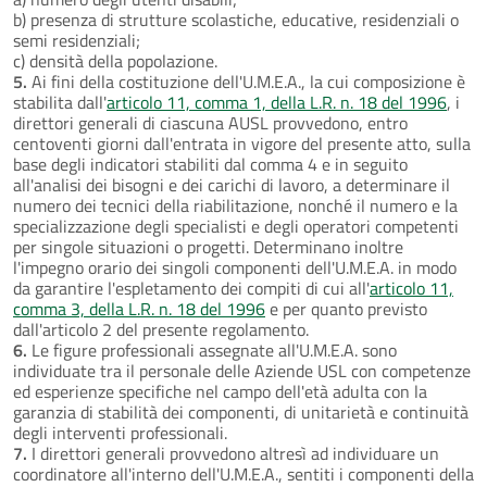
b) presenza di strutture scolastiche, educative, residenziali o
semi residenziali;
c) densità della popolazione.
5.
Ai fini della costituzione dell'U.M.E.A., la cui composizione è
stabilita dall'
articolo 11, comma 1, della L.R. n. 18 del 1996
, i
direttori generali di ciascuna AUSL provvedono, entro
centoventi giorni dall'entrata in vigore del presente atto, sulla
base degli indicatori stabiliti dal comma 4 e in seguito
all'analisi dei bisogni e dei carichi di lavoro, a determinare il
numero dei tecnici della riabilitazione, nonché il numero e la
specializzazione degli specialisti e degli operatori competenti
per singole situazioni o progetti. Determinano inoltre
l'impegno orario dei singoli componenti dell'U.M.E.A. in modo
da garantire l'espletamento dei compiti di cui all'
articolo 11,
comma 3, della L.R. n. 18 del 1996
e per quanto previsto
dall'articolo 2 del presente regolamento.
6.
Le figure professionali assegnate all'U.M.E.A. sono
individuate tra il personale delle Aziende USL con competenze
ed esperienze specifiche nel campo dell'età adulta con la
garanzia di stabilità dei componenti, di unitarietà e continuità
degli interventi professionali.
7.
I direttori generali provvedono altresì ad individuare un
coordinatore all'interno dell'U.M.E.A., sentiti i componenti della