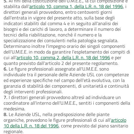
5.
Ai fini della costituzione dell'U.M.E.E., la cui composizione è
stabilita dall'
articolo 10, comma 1, della L.R. n. 18 del 1996
, i
direttori generali provvedono, entro centoventi giorni
dall'entrata in vigore del presente atto, sulla base degli
indicatori stabiliti dal comma 4 e in seguito all'analisi dei
bisogni e dei carichi di lavoro, a determinare il numero dei
tecnici della riabilitazione, nonché il numero e la
specializzazione dei consulenti nella patologia segnalata.
Determinano inoltre l'impegno orario dei singoli componenti
dell'U.M.E.E. in modo da garantire l'espletamento dei compiti di
cui all'
articolo 10, comma 2, della L.R. n. 18 del 1996
e per
quanto previsto dall'articolo 2 del presente regolamento.
6.
Le figure professionali assegnate all'U.M.E.E. sono
individuale tra il personale delle Aziende USL con competenze
ed esperienze specifiche nel campo dell'età evolutiva, con la
garanzia di stabilità dei componenti, di unitarietà e continuità
degli interventi professionali.
7.
I direttori generali provvedono altresì ad individuare un
coordinatore all'interno dell'U.M.E.E., sentiti i componenti della
medesima.
8.
Le Aziende USL, nella predisposizione delle piante
organiche, prevedono le figure professionali di cui all'
articolo
10 della L.R. n. 18 del 1996
, come previsto dal piano sanitario
regionale.