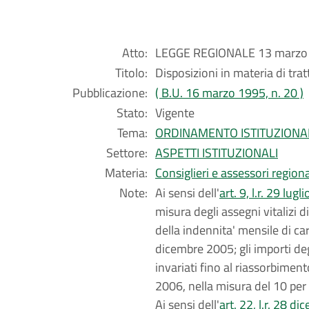
Atto:
LEGGE REGIONALE 13 marzo 
Titolo:
Disposizioni in materia di tra
Pubblicazione:
( B.U. 16 marzo 1995, n. 20 )
Stato:
Vigente
Tema:
ORDINAMENTO ISTITUZIONA
Settore:
ASPETTI ISTITUZIONALI
Materia:
Consiglieri e assessori regiona
Note:
Ai sensi dell'
art. 9, l.r. 29 lug
misura degli assegni vitalizi d
della indennita' mensile di car
dicembre 2005; gli importi deg
invariati fino al riassorbimen
2006, nella misura del 10 per
Ai sensi dell'
art. 22, l.r. 28 d