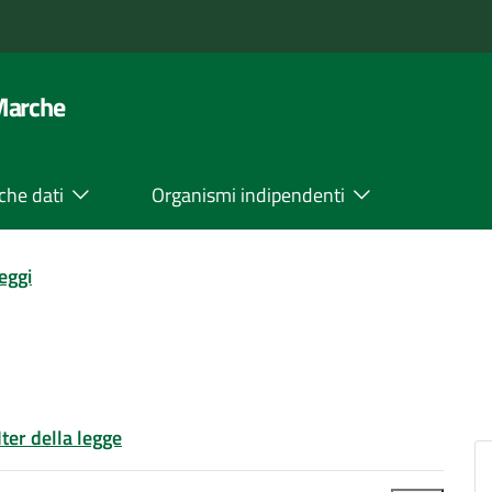
 Marche
che dati
Organismi indipendenti
leggi
Iter della legge