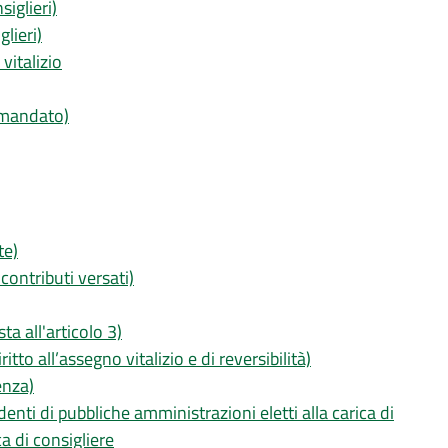
iglieri)
lieri)
vitalizio
e mandato)
te)
 contributi versati)
ta all'articolo 3)
itto all’assegno vitalizio e di reversibilità)
enza)
nti di pubbliche amministrazioni eletti alla carica di
a di consigliere