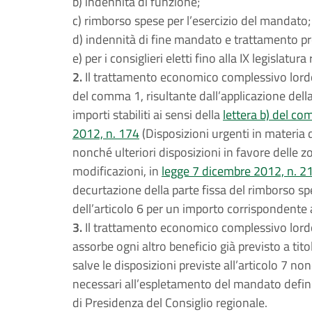
b) indennità di funzione;
c) rimborso spese per l’esercizio del mandato;
d) indennità di fine mandato e trattamento pr
e) per i consiglieri eletti fino alla IX legislatur
2.
Il trattamento economico complessivo lordo dei
del comma 1, risultante dall’applicazione del
importi stabiliti ai sensi della
lettera b) del co
2012, n. 174
(Disposizioni urgenti in materia d
nonché ulteriori disposizioni in favore delle
modificazioni, in
legge 7 dicembre 2012, n. 2
decurtazione della parte fissa del rimborso sp
dell’articolo 6 per un importo corrispondente
3.
Il trattamento economico complessivo lordo
assorbe ogni altro beneficio già previsto a tit
salve le disposizioni previste all’articolo 7 no
necessari all’espletamento del mandato definit
di Presidenza del Consiglio regionale.