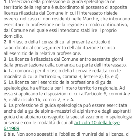
1.
L'esercizio della professione di guida speleologica nel
territorio della regione è subordinato al possesso di apposita
licenza rilasciata dal Comune in cui l'interessato risiede
ovvero, nel caso di non residenti nelle Marche, che intendono
esercitare la professione nella regione in modo continuativo,
dal Comune nel quale essi intendono stabilire il proprio
domicilio.
2.
Il rilascio della licenza di cui al presente articolo è
subordinato al conseguimento dell'abilitazione tecnica
all'esercizio della relativa professione.
3.
La licenza è rilasciata dal Comune entro sessanta giorni
dalla presentazione della domanda da parte dell'interessato.
4.
La domanda per il rilascio della licenza è redatta con le
modalità di cui all'articolo 6, comma 3, lettere a), b), e d).
5.
La licenza per l'esercizio della professione di guida
speleologica ha efficacia per l'intero territorio regionale. Ad
essa si applicano le disposizioni di cui all'articolo 6, commi 4 e
5, e all'articolo 14, commi 2, 3 e 4.
6.
La professione di guida speleologica può essere esercitata
anche dalle guide alpine-maestri di alpinismo e dagli aspiranti
guida che abbiano conseguito la specializzazione in speleologia
ai sensi e con le modalità di cui all'
articolo 10 della legge
6/1989
.
6 bis.
Non sono soggetti all'obbligo di munirsi della licenza, di