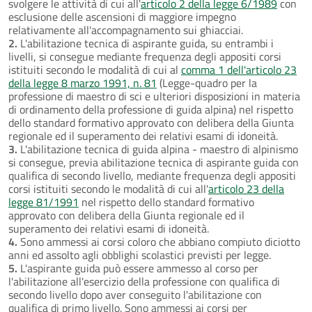
svolgere le attività di cui all'
articolo 2 della legge 6/1989
con
esclusione delle ascensioni di maggiore impegno
relativamente all'accompagnamento sui ghiacciai.
2.
L'abilitazione tecnica di aspirante guida, su entrambi i
livelli, si consegue mediante frequenza degli appositi corsi
istituiti secondo le modalità di cui al
comma 1 dell'articolo 23
della legge 8 marzo 1991, n. 81
(Legge-quadro per la
professione di maestro di sci e ulteriori disposizioni in materia
di ordinamento della professione di guida alpina) nel rispetto
dello standard formativo approvato con delibera della Giunta
regionale ed il superamento dei relativi esami di idoneità.
3.
L'abilitazione tecnica di guida alpina - maestro di alpinismo
si consegue, previa abilitazione tecnica di aspirante guida con
qualifica di secondo livello, mediante frequenza degli appositi
corsi istituiti secondo le modalità di cui all'
articolo 23 della
legge 81/1991
nel rispetto dello standard formativo
approvato con delibera della Giunta regionale ed il
superamento dei relativi esami di idoneità.
4.
Sono ammessi ai corsi coloro che abbiano compiuto diciotto
anni ed assolto agli obblighi scolastici previsti per legge.
5.
L'aspirante guida può essere ammesso al corso per
l'abilitazione all'esercizio della professione con qualifica di
secondo livello dopo aver conseguito l'abilitazione con
qualifica di primo livello. Sono ammessi ai corsi per