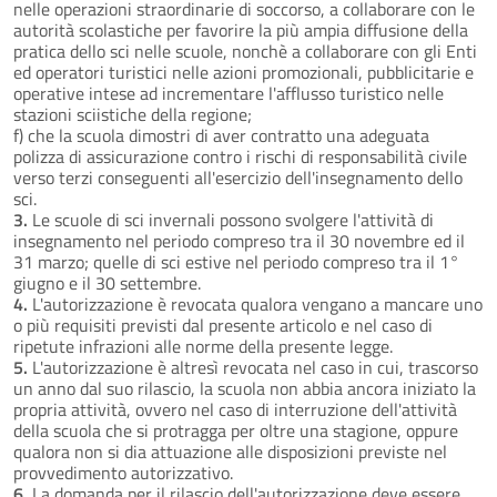
nelle operazioni straordinarie di soccorso, a collaborare con le
autorità scolastiche per favorire la più ampia diffusione della
pratica dello sci nelle scuole, nonchè a collaborare con gli Enti
ed operatori turistici nelle azioni promozionali, pubblicitarie e
operative intese ad incrementare l'afflusso turistico nelle
stazioni sciistiche della regione;
f) che la scuola dimostri di aver contratto una adeguata
polizza di assicurazione contro i rischi di responsabilità civile
verso terzi conseguenti all'esercizio dell'insegnamento dello
sci.
3.
Le scuole di sci invernali possono svolgere l'attività di
insegnamento nel periodo compreso tra il 30 novembre ed il
31 marzo; quelle di sci estive nel periodo compreso tra il 1°
giugno e il 30 settembre.
4.
L'autorizzazione è revocata qualora vengano a mancare uno
o più requisiti previsti dal presente articolo e nel caso di
ripetute infrazioni alle norme della presente legge.
5.
L'autorizzazione è altresì revocata nel caso in cui, trascorso
un anno dal suo rilascio, la scuola non abbia ancora iniziato la
propria attività, ovvero nel caso di interruzione dell'attività
della scuola che si protragga per oltre una stagione, oppure
qualora non si dia attuazione alle disposizioni previste nel
provvedimento autorizzativo.
6.
La domanda per il rilascio dell'autorizzazione deve essere