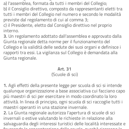
a) l'assemblea, formata da tutti i membri del Collegio;
b) il Consiglio direttivo, composto da rappresentanti eletti tra
tutti i membri del Collegio nel numero e secondo le modalità
previste dal regolamento di cui al comma 3;
c) il Presidente, eletto dal Consiglio direttivo nel proprio
interno.
3.
Un regolamento adottato dall'assemblea e approvato dalla
Giunta regionale detta norme per il funzionamento del
Collegio e la validità delle sedute dei suoi organi e definisce i
rapporti tra essi. La vigilanza sul Collegio è demandata alla
Giunta regionale.
Art. 31
(Scuole di sci)
1.
Agli effetti della presente legge per scuola di sci si intende
qualunque organizzazione a base associativa cui facciano capo
più maestri di sci per esercitare in modo coordinato la loro
attività. In linea di principio, ogni scuola di sci raccoglie tutti i
maestri operanti in una stazione invernale.
2.
La Giunta regionale autorizza l'apertura di scuole di sci
invernali o estive valutando le richieste in relazione alla
salvaguardia degli interessi turistici delle località interessate e
favorendo la concentrazione delle scuole, purchè ricorrano le