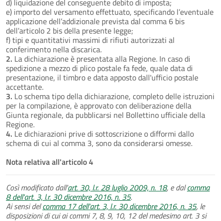
d) liquidazione del conseguente debito di imposta;
e) importo del versamento effettuato, specificando l’eventuale
applicazione dell’addizionale prevista dal comma 6 bis
dell’articolo 2 bis della presente legge;
f) tipi e quantitativi massimi di rifiuti autorizzati al
conferimento nella discarica.
2.
La dichiarazione è presentata alla Regione. In caso di
spedizione a mezzo di plico postale fa fede, quale data di
presentazione, il timbro e data apposto dall'ufficio postale
accettante.
3.
Lo schema tipo della dichiarazione, completo delle istruzioni
per la compilazione, è approvato con deliberazione della
Giunta regionale, da pubblicarsi nel Bollettino ufficiale della
Regione.
4.
Le dichiarazioni prive di sottoscrizione o difformi dallo
schema di cui al comma 3, sono da considerarsi omesse.
Nota relativa all'articolo 4
Così modificato dall'
art. 30, l.r. 28 luglio 2009, n. 18
, e dal
comma
8 dell'art. 3, l.r. 30 dicembre 2016, n. 35
.
Ai sensi del
comma 17 dell'art. 3, l.r. 30 dicembre 2016, n. 35
, le
disposizioni di cui ai commi 7, 8, 9, 10, 12 del medesimo art. 3 si