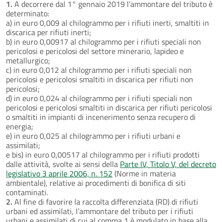
1.
A decorrere dal 1° gennaio 2019 l’ammontare del tributo è
determinato:
a) in euro 0,009 al chilogrammo per i rifiuti inerti, smaltiti in
discarica per rifiuti inerti;
b) in euro 0,00917 al chilogrammo per i rifiuti speciali non
pericolosi e pericolosi del settore minerario, lapideo e
metallurgico;
c) in euro 0,012 al chilogrammo per i rifiuti speciali non
pericolosi e pericolosi smaltiti in discarica per rifiuti non
pericolosi;
d) in euro 0,024 al chilogrammo per i rifiuti speciali non
pericolosi e pericolosi smaltiti in discarica per rifiuti pericolosi
o smaltiti in impianti di incenerimento senza recupero di
energia;
e) in euro 0,025 al chilogrammo per i rifiuti urbani e
assimilati;
e bis) in euro 0,00517 al chilogrammo per i rifiuti prodotti
dalle attività, svolte ai sensi della
Parte IV, Titolo V, del decreto
legislativo 3 aprile 2006, n. 152
(Norme in materia
ambientale), relative ai procedimenti di bonifica di siti
contaminati.
2.
Al fine di favorire la raccolta differenziata (RD) di rifiuti
urbani ed assimilati, l’ammontare del tributo per i rifiuti
urbani e assimilati di cui al comma 1 è modulato in base alla