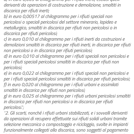
derivanti da operazioni di costruzione e demolizione, smaltiti in
discarica per rifiuti inerti;
b) in euro 0,00517 al chilogrammo per i rifiuti speciali non
pericolosi o speciali pericolosi del settore minerario, lapideo e
metallurgico, smaltiti in discarica per rifiuti non pericolosi o in
discarica per rifiuti pericolosi;
c) in euro 0,010 al chilogrammo per i rifiuti inerti da costruzioni e
demolizioni smaltiti in discarica per rifiuti inerti, in discarica per rifiuti
non pericolosi o in discarica per rifiuti pericolosi;
d) in euro 0,010 al chilogrammo per i rifiuti speciali non pericolosi e
per i rifiuti speciali pericolosi smaltiti in discarica per rifiuti non
pericolosi;
e) in euro 0,022 al chilogrammo per i rifiuti speciali non pericolosi e
per i rifiuti speciali pericolosi smaltiti in discarica per rifiuti pericolosi;
f) in euro 0,020 al chilogrammo per i rifiuti urbani e assimilati
smaltiti in discarica per rifiuti non pericolosi;
g) in euro 0,025 al chilogrammo per i rifiuti urbani pericolosi smaltiti
in discarica per rifiuti non pericolosi o in discarica per rifiuti
pericolosi.";
"2. Gli scarti, nonché i rifiuti urbani stabilizzati, e i sovvalli derivanti
da operazioni di recupero effettuate sui rifiuti solidi urbani tramite
selezione meccanica o compostaggio e riciclaggio, svolte in impianti
funzionalmente collegati alla discarica, sono soggetti al pagamento