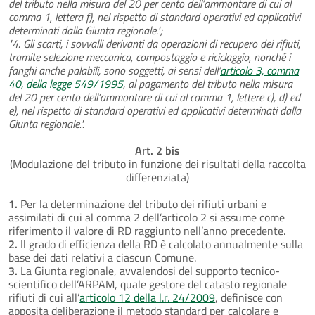
del tributo nella misura del 20 per cento dell’ammontare di cui al
comma 1, lettera f), nel rispetto di standard operativi ed applicativi
determinati dalla Giunta regionale.";
"4. Gli scarti, i sovvalli derivanti da operazioni di recupero dei rifiuti,
tramite selezione meccanica, compostaggio e riciclaggio, nonché i
fanghi anche palabili, sono soggetti, ai sensi dell’
articolo 3, comma
40, della legge 549/1995
, al pagamento del tributo nella misura
del 20 per cento dell’ammontare di cui al comma 1, lettere c), d) ed
e), nel rispetto di standard operativi ed applicativi determinati dalla
Giunta regionale.".
Art. 2 bis
(Modulazione del tributo in funzione dei risultati della raccolta
differenziata)
1.
Per la determinazione del tributo dei rifiuti urbani e
assimilati di cui al comma 2 dell’articolo 2 si assume come
riferimento il valore di RD raggiunto nell’anno precedente.
2.
Il grado di efficienza della RD è calcolato annualmente sulla
base dei dati relativi a ciascun Comune.
3.
La Giunta regionale, avvalendosi del supporto tecnico-
scientifico dell’ARPAM, quale gestore del catasto regionale
rifiuti di cui all’
articolo 12 della l.r. 24/2009
, definisce con
apposita deliberazione il metodo standard per calcolare e