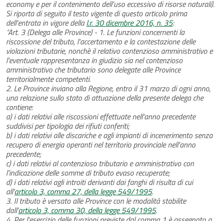
economy e per il contenimento dell’uso eccessivo di risorse naturali).
Si riporta di seguito il testo vigente di questo articolo prima
dell'entrata in vigore della
l.r. 30 dicembre 2016, n. 35
:
"Art. 3 (Delega alle Province) - 1. Le funzioni concernenti la
riscossione del tributo, l'accertamento e la contestazione delle
violazioni tributarie, nonchè il relativo contenzioso amministrativo e
l'eventuale rappresentanza in giudizio sia nel contenzioso
amministrativo che tributario sono delegate alle Province
territorialmente competenti.
2. Le Province inviano alla Regione, entro il 31 marzo di ogni anno,
una relazione sullo stato di attuazione della presente delega che
contiene:
a) i dati relativi alle riscossioni effettuate nell'anno precedente
suddivisi per tipologia dei rifiuti conferiti;
b) i dati relativi alle discariche e agli impianti di incenerimento senza
recupero di energia operanti nel territorio provinciale nell'anno
precedente;
c) i dati relativi al contenzioso tributario e amministrativo con
l'indicazione delle somme di tributo evaso recuperate;
d) i dati relativi agli introiti derivanti dai fanghi di risulta di cui
all'
articolo 3, comma 27, della legge 549/1995
.
3. Il tributo è versato alle Province con le modalità stabilite
dall'
articolo 3, comma 30, della legge 549/1995
.
4. Per l'esercizio delle funzioni previste dal comma 1 è assegnato a