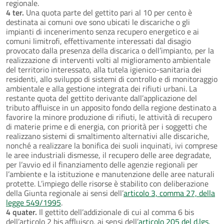
regionale.
4 ter.
Una quota parte del gettito pari al 10 per cento è
destinata ai comuni ove sono ubicati le discariche o gli
impianti di incenerimento senza recupero energetico e ai
comuni limitrofi, effettivamente interessati dal disagio
provocato dalla presenza della discarica o dell’impianto, per la
realizzazione di interventi volti al miglioramento ambientale
del territorio interessato, alla tutela igienico-sanitaria dei
residenti, allo sviluppo di sistemi di controllo e di monitoraggio
ambientale e alla gestione integrata dei rifiuti urbani. La
restante quota del gettito derivante dall’applicazione del
tributo affluisce in un apposito fondo della regione destinato a
favorire la minore produzione di rifiuti, le attività di recupero
di materie prime e di energia, con priorità per i soggetti che
realizzano sistemi di smaltimento alternativi alle discariche,
nonché a realizzare la bonifica dei suoli inquinati, ivi comprese
le aree industriali dismesse, il recupero delle aree degradate,
per l’avvio ed il finanziamento delle agenzie regionali per
l’ambiente e la istituzione e manutenzione delle aree naturali
protette. L’impiego delle risorse è stabilito con deliberazione
della Giunta regionale ai sensi dell’
articolo 3, comma 27, della
legge 549/1995
.
4 quater.
Il gettito dell’addizionale di cui al comma 6 bis
dell’articolo 2 bis affluisco, ai sensi dell’
articolo 205 del d.lgs.