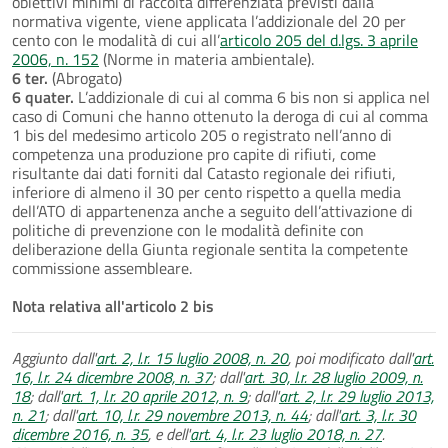
obiettivi minimi di raccolta differenziata previsti dalla
normativa vigente, viene applicata l’addizionale del 20 per
cento con le modalità di cui all’
articolo 205 del d.lgs. 3 aprile
2006, n. 152
(Norme in materia ambientale).
6 ter.
(Abrogato)
6 quater.
L’addizionale di cui al comma 6 bis non si applica nel
caso di Comuni che hanno ottenuto la deroga di cui al comma
1 bis del medesimo articolo 205 o registrato nell’anno di
competenza una produzione pro capite di rifiuti, come
risultante dai dati forniti dal Catasto regionale dei rifiuti,
inferiore di almeno il 30 per cento rispetto a quella media
dell’ATO di appartenenza anche a seguito dell’attivazione di
politiche di prevenzione con le modalità definite con
deliberazione della Giunta regionale sentita la competente
commissione assembleare.
Nota relativa all'articolo 2 bis
Aggiunto dall'
art. 2, l.r. 15 luglio 2008, n. 20
, poi modificato dall'
art.
16, l.r. 24 dicembre 2008, n. 37
; dall'
art. 30, l.r. 28 luglio 2009, n.
18
; dall'
art. 1, l.r. 20 aprile 2012, n. 9
; dall'
art. 2, l.r. 29 luglio 2013,
n. 21
; dall'
art. 10, l.r. 29 novembre 2013, n. 44
; dall'
art. 3, l.r. 30
dicembre 2016, n. 35
, e dell'
art. 4, l.r. 23 luglio 2018, n. 27
.