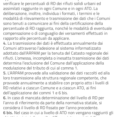
verificare le percentuali di RD dei rifiuti solidi urbani ed
assimilati raggiunte in ogni Comune e in ogni ATO. La
deliberazione, inoltre, individua i formati, i termini e le
modalità di rilevamento e trasmissione dei dati che i Comuni
sono tenuti a comunicare ai fini della certificazione della
percentuale di RD raggiunta, nonché le modalità di eventuale
compensazione o di conguaglio dei versamenti effettuati in
rapporto alle percentuali da applicare.
4.
La trasmissione dei dati è effettuata annualmente dai
Comuni attraverso l’adesione al sistema informatizzato
adottato dall’ARPAM per la tenuta del Catasto regionale dei
rifiuti. L’omessa, incompleta o inesatta trasmissione dei dati
determina l’esclusione del Comune dall’applicazione della
modulazione del tributo di cui al comma 1.
5.
L’ARPAM provvede alla validazione dei dati raccolti ed alla
loro trasmissione alla struttura regionale competente, che
provvede annualmente a stabilire con proprio atto i livelli di
RD relativi a ciascun Comune e a ciascun ATO, ai fini
dell’applicazione dei commi 1 e 6 bis.
6.
In caso di mancata determinazione del livello di RD per
l’anno di riferimento da parte della normativa statale, si
considera il livello di RD fissato per l’anno precedente.
6 bis.
Nel caso in cui a livello di ATO non vengano raggiunti gli