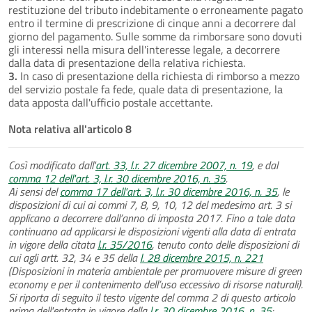
restituzione del tributo indebitamente o erroneamente pagato
entro il termine di prescrizione di cinque anni a decorrere dal
giorno del pagamento. Sulle somme da rimborsare sono dovuti
gli interessi nella misura dell'interesse legale, a decorrere
dalla data di presentazione della relativa richiesta.
3.
In caso di presentazione della richiesta di rimborso a mezzo
del servizio postale fa fede, quale data di presentazione, la
data apposta dall'ufficio postale accettante.
Nota relativa all'articolo 8
Così modificato dall'
art. 33, l.r. 27 dicembre 2007, n. 19
, e dal
comma 12 dell'art. 3, l.r. 30 dicembre 2016, n. 35
.
Ai sensi del
comma 17 dell'art. 3, l.r. 30 dicembre 2016, n. 35
, le
disposizioni di cui ai commi 7, 8, 9, 10, 12 del medesimo art. 3 si
applicano a decorrere dall’anno di imposta 2017. Fino a tale data
continuano ad applicarsi le disposizioni vigenti alla data di entrata
in vigore della citata
l.r. 35/2016
, tenuto conto delle disposizioni di
cui agli artt. 32, 34 e 35 della
l. 28 dicembre 2015, n. 221
(Disposizioni in materia ambientale per promuovere misure di green
economy e per il contenimento dell’uso eccessivo di risorse naturali).
Si riporta di seguito il testo vigente del comma 2 di questo articolo
prima dell'entrata in vigore della
l.r. 30 dicembre 2016, n. 35
: