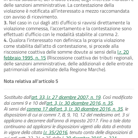
delle sanzioni amministrative. La contestazione della
violazione è notificata all’interessato a mezzo raccomandata
con avviso di ricevimento.
3.
Nel caso in cui dagli atti d’ufficio si ravvisi direttamente la
violazione commessa, l’accertamento e la contestazione sono
effettuati d’ufficio con le modalità stabilite al comma 2.
4.
Qualora l’interessato non definisca la propria violazione
come stabilita dall’atto di contestazione, si procede alla
riscossione coattiva delle somme dovute ai sensi della
l.r. 20
febbraio 1995, n. 15
(Riscossione coattiva dei tributi regionali,
delle sanzioni amministrative, delle addizionali e delle entrate
patrimoniali ed assimilate della Regione Marche).
Nota relativa all'articolo 5
Sostituito dall'
art. 33, l.r. 27 dicembre 2007, n. 19
. Così modificato
dai commi 9 e 10 dell'
art. 3, l.r. 30 dicembre 2016, n. 35
.
Ai sensi del
comma 17 dell'art. 3, l.r. 30 dicembre 2016, n. 35
, le
disposizioni di cui ai commi 7, 8, 9, 10, 12 del medesimo art. 3 si
applicano a decorrere dall’anno di imposta 2017. Fino a tale data
continuano ad applicarsi le disposizioni vigenti alla data di entrata
in vigore della citata
l.r. 35/2016
, tenuto conto delle disposizioni di
cui agli artt. 32, 34 e 35 della
l. 28 dicembre 2015, n. 221