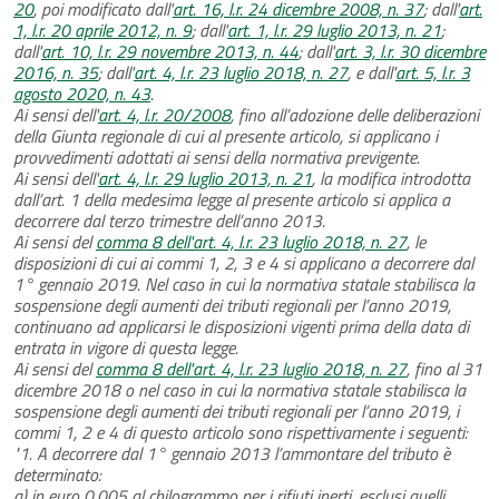
20
, poi modificato dall'
art. 16, l.r. 24 dicembre 2008, n. 37
; dall'
art.
1, l.r. 20 aprile 2012, n. 9
; dall'
art. 1, l.r. 29 luglio 2013, n. 21
;
dall'
art. 10, l.r. 29 novembre 2013, n. 44
; dall'
art. 3, l.r. 30 dicembre
2016, n. 35
; dall'
art. 4, l.r. 23 luglio 2018, n. 27
, e dall'
art. 5, l.r. 3
agosto 2020, n. 43
.
Ai sensi dell'
art. 4, l.r. 20/2008
, fino all’adozione delle deliberazioni
della Giunta regionale di cui al presente articolo, si applicano i
provvedimenti adottati ai sensi della normativa previgente.
Ai sensi dell'
art. 4, l.r. 29 luglio 2013, n. 21
, la modifica introdotta
dall’art. 1 della medesima legge al presente articolo si applica a
decorrere dal terzo trimestre dell’anno 2013.
Ai sensi del
comma 8 dell'art. 4, l.r. 23 luglio 2018, n. 27
, le
disposizioni di cui ai commi 1, 2, 3 e 4 si applicano a decorrere dal
1° gennaio 2019. Nel caso in cui la normativa statale stabilisca la
sospensione degli aumenti dei tributi regionali per l’anno 2019,
continuano ad applicarsi le disposizioni vigenti prima della data di
entrata in vigore di questa legge.
Ai sensi del
comma 8 dell'art. 4, l.r. 23 luglio 2018, n. 27
, fino al 31
dicembre 2018 o nel caso in cui la normativa statale stabilisca la
sospensione degli aumenti dei tributi regionali per l’anno 2019, i
commi 1, 2 e 4 di questo articolo sono rispettivamente i seguenti:
"1. A decorrere dal 1° gennaio 2013 l’ammontare del tributo è
determinato:
a) in euro 0,005 al chilogrammo per i rifiuti inerti, esclusi quelli