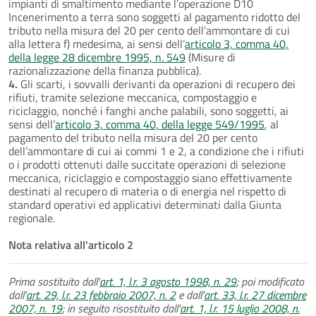
impianti di smaltimento mediante l’operazione D10
Incenerimento a terra sono soggetti al pagamento ridotto del
tributo nella misura del 20 per cento dell’ammontare di cui
alla lettera f) medesima, ai sensi dell’
articolo 3, comma 40,
della legge 28 dicembre 1995, n. 549
(Misure di
razionalizzazione della finanza pubblica).
4.
Gli scarti, i sovvalli derivanti da operazioni di recupero dei
rifiuti, tramite selezione meccanica, compostaggio e
riciclaggio, nonché i fanghi anche palabili, sono soggetti, ai
sensi dell’
articolo 3, comma 40, della legge 549/1995
, al
pagamento del tributo nella misura del 20 per cento
dell’ammontare di cui ai commi 1 e 2, a condizione che i rifiuti
o i prodotti ottenuti dalle succitate operazioni di selezione
meccanica, riciclaggio e compostaggio siano effettivamente
destinati al recupero di materia o di energia nel rispetto di
standard operativi ed applicativi determinati dalla Giunta
regionale.
Nota relativa all'articolo 2
Prima sostituito dall'
art. 1, l.r. 3 agosto 1998, n. 29
; poi modificato
dall'
art. 29, l.r. 23 febbraio 2007, n. 2
e dall'
art. 33, l.r. 27 dicembre
2007, n. 19
; in seguito risostituito dall'
art. 1, l.r. 15 luglio 2008, n.