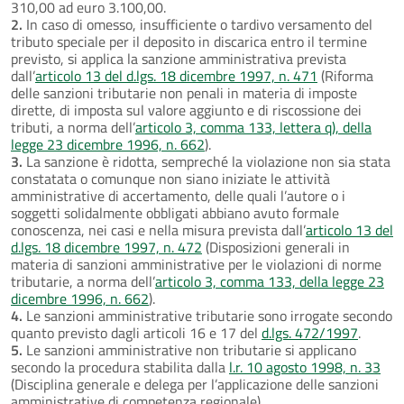
310,00 ad euro 3.100,00.
2.
In caso di omesso, insufficiente o tardivo versamento del
tributo speciale per il deposito in discarica entro il termine
previsto, si applica la sanzione amministrativa prevista
dall’
articolo 13 del d.lgs. 18 dicembre 1997, n. 471
(Riforma
delle sanzioni tributarie non penali in materia di imposte
dirette, di imposta sul valore aggiunto e di riscossione dei
tributi, a norma dell’
articolo 3, comma 133, lettera q), della
legge 23 dicembre 1996, n. 662
).
3.
La sanzione è ridotta, sempreché la violazione non sia stata
constatata o comunque non siano iniziate le attività
amministrative di accertamento, delle quali l’autore o i
soggetti solidalmente obbligati abbiano avuto formale
conoscenza, nei casi e nella misura prevista dall’
articolo 13 del
d.lgs. 18 dicembre 1997, n. 472
(Disposizioni generali in
materia di sanzioni amministrative per le violazioni di norme
tributarie, a norma dell’
articolo 3, comma 133, della legge 23
dicembre 1996, n. 662
).
4.
Le sanzioni amministrative tributarie sono irrogate secondo
quanto previsto dagli articoli 16 e 17 del
d.lgs. 472/1997
.
5.
Le sanzioni amministrative non tributarie si applicano
secondo la procedura stabilita dalla
l.r. 10 agosto 1998, n. 33
(Disciplina generale e delega per l’applicazione delle sanzioni
amministrative di competenza regionale).