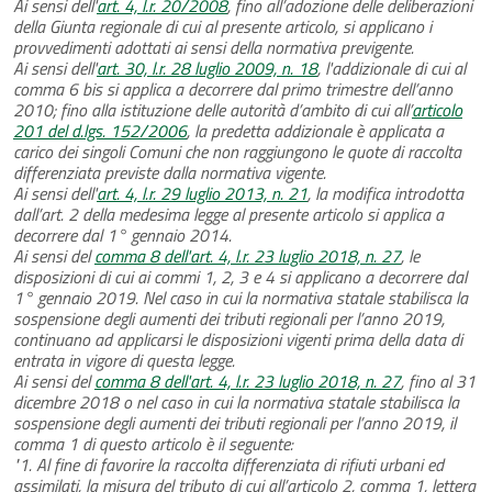
Ai sensi dell'
art. 4, l.r. 20/2008
, fino all’adozione delle deliberazioni
della Giunta regionale di cui al presente articolo, si applicano i
provvedimenti adottati ai sensi della normativa previgente.
Ai sensi dell'
art. 30, l.r. 28 luglio 2009, n. 18
, l'addizionale di cui al
comma 6 bis si applica a decorrere dal primo trimestre dell’anno
2010; fino alla istituzione delle autorità d’ambito di cui all’
articolo
201 del d.lgs. 152/2006
, la predetta addizionale è applicata a
carico dei singoli Comuni che non raggiungono le quote di raccolta
differenziata previste dalla normativa vigente.
Ai sensi dell'
art. 4, l.r. 29 luglio 2013, n. 21
, la modifica introdotta
dall’art. 2 della medesima legge al presente articolo si applica a
decorrere dal 1° gennaio 2014.
Ai sensi del
comma 8 dell'art. 4, l.r. 23 luglio 2018, n. 27
, le
disposizioni di cui ai commi 1, 2, 3 e 4 si applicano a decorrere dal
1° gennaio 2019. Nel caso in cui la normativa statale stabilisca la
sospensione degli aumenti dei tributi regionali per l’anno 2019,
continuano ad applicarsi le disposizioni vigenti prima della data di
entrata in vigore di questa legge.
Ai sensi del
comma 8 dell'art. 4, l.r. 23 luglio 2018, n. 27
, fino al 31
dicembre 2018 o nel caso in cui la normativa statale stabilisca la
sospensione degli aumenti dei tributi regionali per l’anno 2019, il
comma 1 di questo articolo è il seguente:
"1. Al fine di favorire la raccolta differenziata di rifiuti urbani ed
assimilati, la misura del tributo di cui all’articolo 2, comma 1, lettera