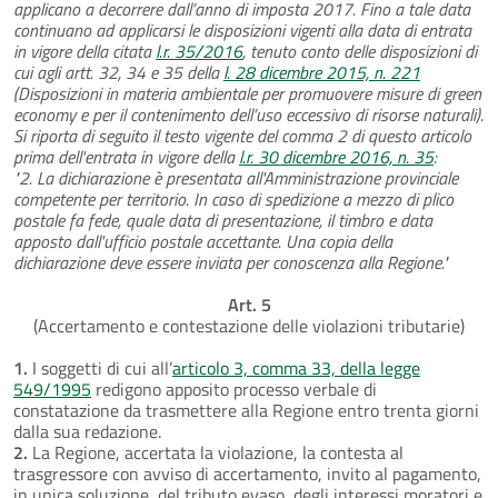
applicano a decorrere dall’anno di imposta 2017. Fino a tale data
continuano ad applicarsi le disposizioni vigenti alla data di entrata
in vigore della citata
l.r. 35/2016
, tenuto conto delle disposizioni di
cui agli artt. 32, 34 e 35 della
l. 28 dicembre 2015, n. 221
(Disposizioni in materia ambientale per promuovere misure di green
economy e per il contenimento dell’uso eccessivo di risorse naturali).
Si riporta di seguito il testo vigente del comma 2 di questo articolo
prima dell'entrata in vigore della
l.r. 30 dicembre 2016, n. 35
:
"2. La dichiarazione è presentata all'Amministrazione provinciale
competente per territorio. In caso di spedizione a mezzo di plico
postale fa fede, quale data di presentazione, il timbro e data
apposto dall'ufficio postale accettante. Una copia della
dichiarazione deve essere inviata per conoscenza alla Regione."
Art. 5
(Accertamento e contestazione delle violazioni tributarie)
1.
I soggetti di cui all’
articolo 3, comma 33, della legge
549/1995
redigono apposito processo verbale di
constatazione da trasmettere alla Regione entro trenta giorni
dalla sua redazione.
2.
La Regione, accertata la violazione, la contesta al
trasgressore con avviso di accertamento, invito al pagamento,
in unica soluzione, del tributo evaso, degli interessi moratori e