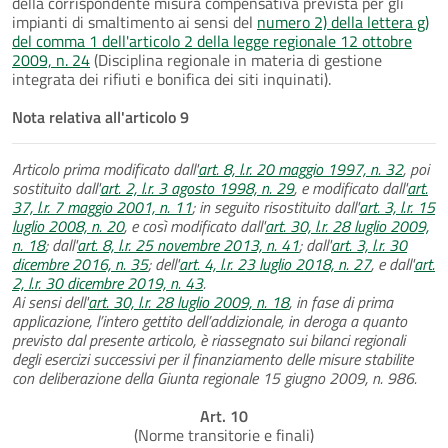
della corrispondente misura compensativa prevista per gli
impianti di smaltimento ai sensi del
numero 2) della lettera g)
del comma 1 dell'articolo 2 della legge regionale 12 ottobre
2009, n. 24
(Disciplina regionale in materia di gestione
integrata dei rifiuti e bonifica dei siti inquinati).
Nota relativa all'articolo 9
Articolo prima modificato dall'
art. 8, l.r. 20 maggio 1997, n. 32
, poi
sostituito dall'
art. 2, l.r. 3 agosto 1998, n. 29
, e modificato dall'
art.
37, l.r. 7 maggio 2001, n. 11
; in seguito risostituito dall'
art. 3, l.r. 15
luglio 2008, n. 20
, e così modificato dall'
art. 30, l.r. 28 luglio 2009,
n. 18
; dall'
art. 8, l.r. 25 novembre 2013, n. 41
; dall'
art. 3, l.r. 30
dicembre 2016, n. 35
; dell'
art. 4, l.r. 23 luglio 2018, n. 27
, e dall'
art.
2, l.r. 30 dicembre 2019, n. 43
.
Ai sensi dell'
art. 30, l.r. 28 luglio 2009, n. 18
, in fase di prima
applicazione, l’intero gettito dell’addizionale, in deroga a quanto
previsto dal presente articolo, è riassegnato sui bilanci regionali
degli esercizi successivi per il finanziamento delle misure stabilite
con deliberazione della Giunta regionale 15 giugno 2009, n. 986.
Art. 10
(Norme transitorie e finali)