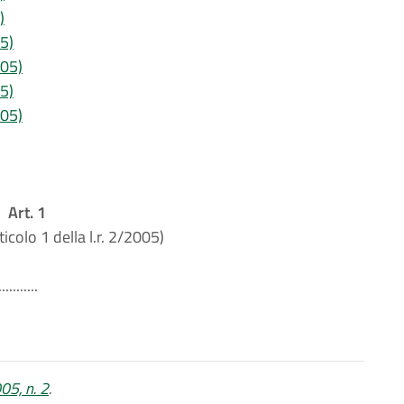
)
05)
005)
05)
005)
Art. 1
ticolo 1 della l.r. 2/2005)
...........
05, n. 2
.