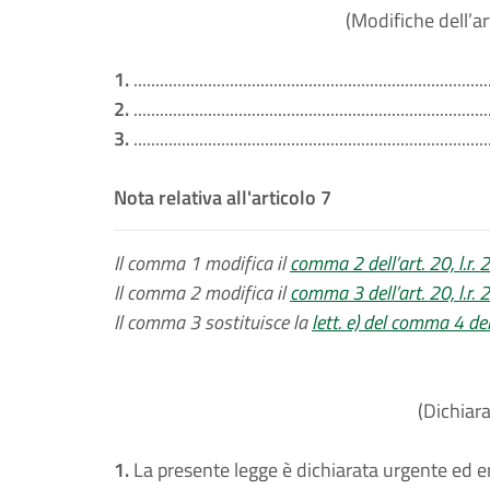
(Modifiche dell’ar
1.
.................................................................................
2.
.................................................................................
3.
.................................................................................
Nota relativa all'articolo 7
Il comma 1 modifica il
comma 2 dell’art. 20, l.r.
Il comma 2 modifica il
comma 3 dell’art. 20, l.r.
Il comma 3 sostituisce la
lett. e) del comma 4 del
(Dichiar
1.
La presente legge è dichiarata urgente ed en