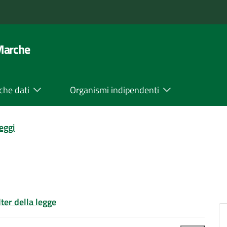
 Marche
che dati
Organismi indipendenti
leggi
Iter della legge