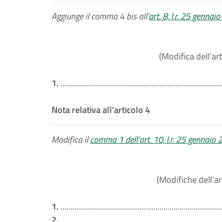
Aggiunge il comma 4 bis all’
art. 8, l.r. 25 gennai
(Modifica dell’art
1.
.................................................................................
Nota relativa all'articolo 4
Modifica il
comma 1 dell’art. 10, l.r. 25 gennaio 
(Modifiche dell’ar
1.
.................................................................................
2.
.................................................................................