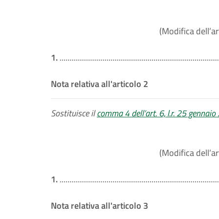
(Modifica dell’ar
1.
.................................................................................
Nota relativa all'articolo 2
Sostituisce il
comma 4 dell’art. 6, l.r. 25 gennaio
(Modifica dell’ar
1.
.................................................................................
Nota relativa all'articolo 3