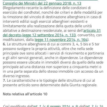
Consiglio dei Ministri del 22 gennaio 2018, n. 13
(Regolamento recante la definizione delle condizioni di
esercizio dei condhotel, nonché dei criteri e delle modalità per
la rimozione del vincolo di destinazione alberghiera in caso di
interventi edilizi sugli esercizi alberghieri esistenti e
limitatamente alla realizzazione della quota delle unità
abitative a destinazione residenziale, ai sensi dell'
articolo 31
del decreto-legge 12 settembre 2014, n. 133
, convertito, con
modificazioni, dalla
legge 11 novembre 2014, n. 164
).
6.
Le strutture alberghiere di cui ai commi 3, 4, 5 bis e 5 ter
possono svolgere la propria attività, oltre che nella sede
principale ove sono allocati i servizi di ricevimento e portineria
e gli altri servizi generali, anche in dipendenze. Le dipendenze
possono essere ubicate in immobili diversi da quello della sede
principale ad una distanza non superiore a cinquanta metri o
in una parte separata dello stesso immobile con accesso da un
diverso ingresso.
7.
Le caratteristiche e le tipologie delle strutture di cui al
presente articolo sono determinate dalla Giunta regionale.
Nota relativa all'articolo 10
Così modificato dall'
art. 1, l.r. 6 maggio 2014, n. 9
; dall'
art. 2, l.r. 24