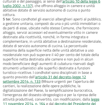
culturali e del paesaggio, ai sensi dell'
articolo 10 della legge 6
luglio 2002, n.137
), che offrono alloggio in camere e unità
abitative dotate di servizio autonomo di cucina o punto
cottura.
5 ter.
Sono condhotel gli esercizi alberghieri aperti al pubblico,
a gestione unitaria, composti da una o più unità immobiliari o
da parti di esse, ubicate nello stesso Comune, che forniscono
alloggio, servizi accessori ed eventualmente vitto in camere
destinate alla ricettività, nonché, in forma integrata e
complementare, in unità abitative a destinazione residenziale,
dotate di servizio autonomo di cucina. La percentuale
massima della superficie netta delle unità abitative a uso
residenziale non può superare il 40 per cento del totale della
superficie netta destinata alle camere e non può in alcun
modo beneficiare degli aumenti di cubatura riservati dagli
strumenti urbanistici alle superfici destinate a funzioni
turistico-ricettive. I condhotel sono disciplinati in base a
quanto previsto dall’
articolo 31 del decreto-legge 12
settembre 2014, n. 133
(Misure urgenti per l’apertura dei
cantieri, la realizzazione delle opere pubbliche, la
digitalizzazione del Paese, la semplificazione burocratica,
l’emergenza del dissesto idrogeologico e per la ripresa delle
attività produttive), convertito, con modificazioni, dalla
legge
11 novembre 2014, n. 164
e dal
decreto del Presidente del