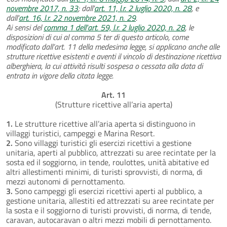
novembre 2017, n. 33
; dall'
art. 11, l.r. 2 luglio 2020, n. 28
, e
dall'
art. 16, l.r. 22 novembre 2021, n. 29
.
Ai sensi del
comma 1 dell'art. 59, l.r. 2 luglio 2020, n. 28
, le
disposizioni di cui al comma 5 ter di questo articolo, come
modificato dall’art. 11 della medesima legge, si applicano anche alle
strutture ricettive esistenti e aventi il vincolo di destinazione ricettiva
alberghiera, la cui attività risulti sospesa o cessata alla data di
entrata in vigore della citata legge.
Art. 11
(Strutture ricettive all’aria aperta)
1.
Le strutture ricettive all’aria aperta si distinguono in
villaggi turistici, campeggi e Marina Resort.
2.
Sono villaggi turistici gli esercizi ricettivi a gestione
unitaria, aperti al pubblico, attrezzati su aree recintate per la
sosta ed il soggiorno, in tende, roulottes, unità abitative ed
altri allestimenti minimi, di turisti sprovvisti, di norma, di
mezzi autonomi di pernottamento.
3.
Sono campeggi gli esercizi ricettivi aperti al pubblico, a
gestione unitaria, allestiti ed attrezzati su aree recintate per
la sosta e il soggiorno di turisti provvisti, di norma, di tende,
caravan, autocaravan o altri mezzi mobili di pernottamento.