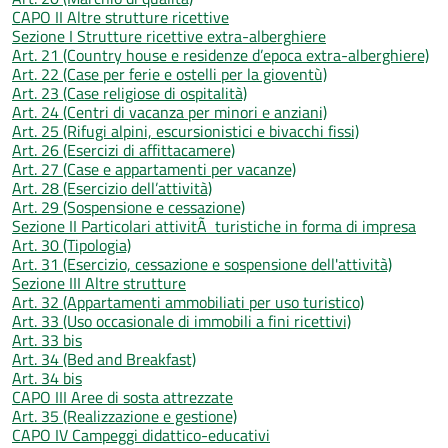
CAPO II Altre strutture ricettive
Sezione I Strutture ricettive extra-alberghiere
Art. 21 (Country house e residenze d’epoca extra-alberghiere)
Art. 22 (Case per ferie e ostelli per la gioventù)
Art. 23 (Case religiose di ospitalità)
Art. 24 (Centri di vacanza per minori e anziani)
Art. 25 (Rifugi alpini, escursionistici e bivacchi fissi)
Art. 26 (Esercizi di affittacamere)
Art. 27 (Case e appartamenti per vacanze)
Art. 28 (Esercizio dell’attività)
Art. 29 (Sospensione e cessazione)
Sezione II Particolari attivitÃ turistiche in forma di impresa
Art. 30 (Tipologia)
Art. 31 (Esercizio, cessazione e sospensione dell'attività)
Sezione III Altre strutture
Art. 32 (Appartamenti ammobiliati per uso turistico)
Art. 33 (Uso occasionale di immobili a fini ricettivi)
Art. 33 bis
Art. 34 (Bed and Breakfast)
Art. 34 bis
CAPO III Aree di sosta attrezzate
Art. 35 (Realizzazione e gestione)
CAPO IV Campeggi didattico-educativi