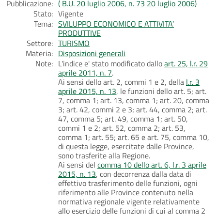
Pubblicazione:
( B.U. 20 luglio 2006, n. 73 20 luglio 2006)
Stato:
Vigente
Tema:
SVILUPPO ECONOMICO E ATTIVITA’
PRODUTTIVE
Settore:
TURISMO
Materia:
Disposizioni generali
Note:
L'indice e' stato modificato dallo
art. 25, l.r. 29
aprile 2011, n. 7
.
Ai sensi dello art. 2, commi 1 e 2, della
l.r. 3
aprile 2015, n. 13
, le funzioni dello art. 5; art.
7, comma 1; art. 13, comma 1; art. 20, comma
3; art. 42, commi 2 e 3; art. 44, comma 2; art.
47, comma 5; art. 49, comma 1; art. 50,
commi 1 e 2; art. 52, comma 2; art. 53,
comma 1; art. 55; art. 65 e art. 75, comma 10,
di questa legge, esercitate dalle Province,
sono trasferite alla Regione.
Ai sensi del
comma 10 dello art. 6, l.r. 3 aprile
2015, n. 13
, con decorrenza dalla data di
effettivo trasferimento delle funzioni, ogni
riferimento alle Province contenuto nella
normativa regionale vigente relativamente
allo esercizio delle funzioni di cui al comma 2