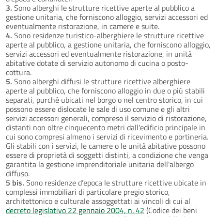
3.
Sono alberghi le strutture ricettive aperte al pubblico a
gestione unitaria, che forniscono alloggio, servizi accessori ed
eventualmente ristorazione, in camere e suite.
4.
Sono residenze turistico-alberghiere le strutture ricettive
aperte al pubblico, a gestione unitaria, che forniscono alloggio,
servizi accessori ed eventualmente ristorazione, in unità
abitative dotate di servizio autonomo di cucina o posto-
cottura.
5.
Sono alberghi diffusi le strutture ricettive alberghiere
aperte al pubblico, che forniscono alloggio in due o più stabili
separati, purché ubicati nel borgo o nel centro storico, in cui
possono essere dislocate le sale di uso comune e gli altri
servizi accessori generali, compreso il servizio di ristorazione,
distanti non oltre cinquecento metri dall'edificio principale in
cui sono compresi almeno i servizi di ricevimento e portineria.
Gli stabili con i servizi, le camere o le unità abitative possono
essere di proprietà di soggetti distinti, a condizione che venga
garantita la gestione imprenditoriale unitaria dell'albergo
diffuso.
5 bis.
Sono residenze d’epoca le strutture ricettive ubicate in
complessi immobiliari di particolare pregio storico,
architettonico e culturale assoggettati ai vincoli di cui al
decreto legislativo 22 gennaio 2004, n. 42
(Codice dei beni