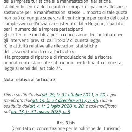
delle imprese turistiche alle manifestazioni fieristiche,
stabilendo l'entità della quota di compartecipazione alle spese
sostenute per le manifestazioni stesse. L'importo di tale quota
non può comunque superare il venticinque per cento del costo
complessivo dell'iniziativa sostenuto dalla Regione, ripartito
per il numero delle imprese partecipanti;
g) i criteri e le modalità per la concessione dei contributi per
gli interventi previsti dal Titolo V di questa legge;
h) le attività relative alle rilevazioni statistiche
dell'Osservatorio di cui all'articolo 4;
i) la proposta di riparto e di rimodulazione delle risorse
annualmente stanziate sul triennio per le finalità di questa
legge ai sensi dell'articolo 74.
Nota relativa all'articolo 3
Prima sostituito dall'
art. 29, l.r. 31 ottobre 2011, n. 20
, e poi
modificato dall'
art. 14, l.r. 27 dicembre 2012, n. 45
. Quindi
sostituito dall'
art. 4, l.r. 2 luglio 2020, n. 28
, e così modificato
dall'
art. 13, l.r. 31 marzo 2025, n. 3
.
Art. 3 bis
(Comitato di concertazione per le politiche del turismo)