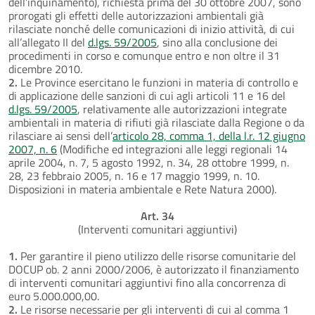
dell’inquinamento), richiesta prima del 30 ottobre 2007, sono
prorogati gli effetti delle autorizzazioni ambientali già
rilasciate nonché delle comunicazioni di inizio attività, di cui
all’allegato II del
d.lgs. 59/2005
, sino alla conclusione dei
procedimenti in corso e comunque entro e non oltre il 31
dicembre 2010.
2.
Le Province esercitano le funzioni in materia di controllo e
di applicazione delle sanzioni di cui agli articoli 11 e 16 del
d.lgs. 59/2005
, relativamente alle autorizzazioni integrate
ambientali in materia di rifiuti già rilasciate dalla Regione o da
rilasciare ai sensi dell’
articolo 28, comma 1, della l.r. 12 giugno
2007, n. 6
(Modifiche ed integrazioni alle leggi regionali 14
aprile 2004, n. 7, 5 agosto 1992, n. 34, 28 ottobre 1999, n.
28, 23 febbraio 2005, n. 16 e 17 maggio 1999, n. 10.
Disposizioni in materia ambientale e Rete Natura 2000).
Art. 34
(Interventi comunitari aggiuntivi)
1.
Per garantire il pieno utilizzo delle risorse comunitarie del
DOCUP ob. 2 anni 2000/2006, è autorizzato il finanziamento
di interventi comunitari aggiuntivi fino alla concorrenza di
euro 5.000.000,00.
2.
Le risorse necessarie per gli interventi di cui al comma 1