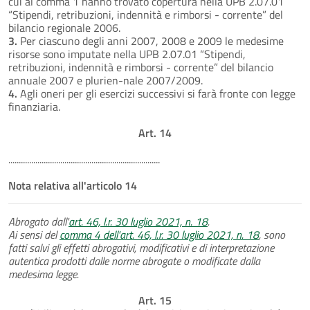
cui al comma 1 hanno trovato copertura nella UPB 2.07.01
“Stipendi, retribuzioni, indennità e rimborsi - corrente” del
bilancio regionale 2006.
3.
Per ciascuno degli anni 2007, 2008 e 2009 le medesime
risorse sono imputate nella UPB 2.07.01 “Stipendi,
retribuzioni, indennità e rimborsi - corrente” del bilancio
annuale 2007 e plurien-nale 2007/2009.
4.
Agli oneri per gli esercizi successivi si farà fronte con legge
finanziaria.
Art. 14
.........................................................................
Nota relativa all'articolo 14
Abrogato dall'
art. 46, l.r. 30 luglio 2021, n. 18
.
Ai sensi del
comma 4 dell'art. 46, l.r. 30 luglio 2021, n. 18
, sono
fatti salvi gli effetti abrogativi, modificativi e di interpretazione
autentica prodotti dalle norme abrogate o modificate dalla
medesima legge.
Art. 15