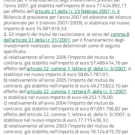
l’anno 2007, già stabilita nell’importo di euro 71.424.992,77
per effetto dell’
articolo 21 della l.r. 23 febbraio 2007, n. 3
(Bilancio di previsione per l’anno 2007 ed adozione del bilancio
pluriennale per il triennio 2007/2009), si stabilisce nel nuovo
importo di euro 74.581.919,33.
2.
Gli importi dei mutui da riautorizzare, ai sensi del
comma 8
dell’articolo 31 della l.r. 31/2001
, per il finanziamento degli
investimenti realizzati, sono determinati come di seguito
specificato:
a) relativamente all’anno 2006 l’importo del mutuo da
contrarsi, già stabilito nell’importo di euro 57.489.414,76 per
effetto dell’
articolo 22, comma 1, lettera g), della l.r. 3/2007
, si
stabilisce nel nuovo importo di euro 58.847.781,01;
b) relativamente all’anno 2005 l’importo del mutuo da
contrarsi, già stabilito nell’importo di euro 49.273.822,10 per
effetto dell’
articolo 22, comma 1, lettera f), della l.r. 3 /2007
,
si stabilisce nel nuovo importo di euro 49.252.179,00;
c) relativamente all’anno 2004 l’importo del mutuo da
contrarsi, già stabilito nell’importo di euro 87.091.796,82 per
effetto dell’articolo 22, comma 1, lettera e), della lr. 3/2007, si
stabilisce nel nuovo importo di euro 77.715.436,32;
d) relativamente all’anno 2003 l’importo del mutuo da
contrarsi, già stabilito nell’importo di euro 16.124.615,70 per