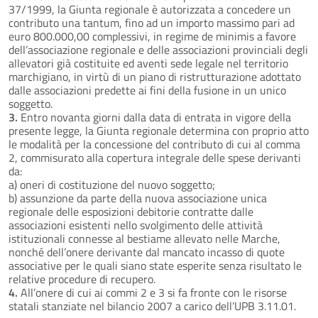
37/1999, la Giunta regionale è autorizzata a concedere un
contributo una tantum, fino ad un importo massimo pari ad
euro 800.000,00 complessivi, in regime de minimis a favore
dell’associazione regionale e delle associazioni provinciali degli
allevatori già costituite ed aventi sede legale nel territorio
marchigiano, in virtù di un piano di ristrutturazione adottato
dalle associazioni predette ai fini della fusione in un unico
soggetto.
3.
Entro novanta giorni dalla data di entrata in vigore della
presente legge, la Giunta regionale determina con proprio atto
le modalità per la concessione del contributo di cui al comma
2, commisurato alla copertura integrale delle spese derivanti
da:
a) oneri di costituzione del nuovo soggetto;
b) assunzione da parte della nuova associazione unica
regionale delle esposizioni debitorie contratte dalle
associazioni esistenti nello svolgimento delle attività
istituzionali connesse al bestiame allevato nelle Marche,
nonché dell’onere derivante dal mancato incasso di quote
associative per le quali siano state esperite senza risultato le
relative procedure di recupero.
4.
All’onere di cui ai commi 2 e 3 si fa fronte con le risorse
statali stanziate nel bilancio 2007 a carico dell’UPB 3.11.01.