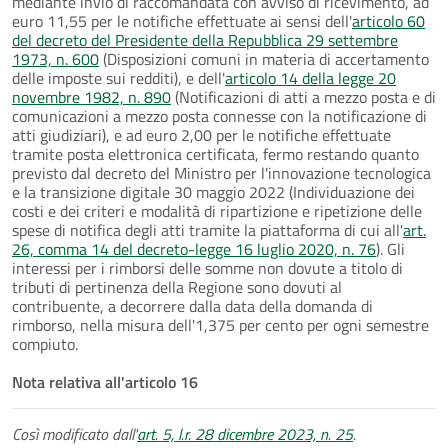
mediante invio di raccomandata con avviso di ricevimento, ad
euro 11,55 per le notifiche effettuate ai sensi dell'
articolo 60
del decreto del Presidente della Repubblica 29 settembre
1973, n. 600
(Disposizioni comuni in materia di accertamento
delle imposte sui redditi), e dell'
articolo 14 della legge 20
novembre 1982, n. 890
(Notificazioni di atti a mezzo posta e di
comunicazioni a mezzo posta connesse con la notificazione di
atti giudiziari), e ad euro 2,00 per le notifiche effettuate
tramite posta elettronica certificata, fermo restando quanto
previsto dal decreto del Ministro per l'innovazione tecnologica
e la transizione digitale 30 maggio 2022 (Individuazione dei
costi e dei criteri e modalità di ripartizione e ripetizione delle
spese di notifica degli atti tramite la piattaforma di cui all'
art.
26, comma 14 del decreto-legge 16 luglio 2020, n. 76
). Gli
interessi per i rimborsi delle somme non dovute a titolo di
tributi di pertinenza della Regione sono dovuti al
contribuente, a decorrere dalla data della domanda di
rimborso, nella misura dell'1,375 per cento per ogni semestre
compiuto.
Nota relativa all'articolo 16
Così modificato dall'
art. 5, l.r. 28 dicembre 2023, n. 25
.