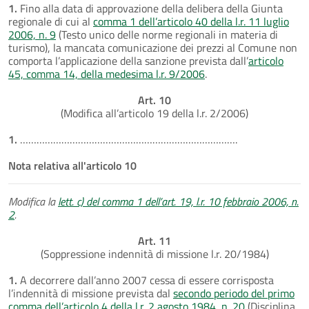
1.
Fino alla data di approvazione della delibera della Giunta
regionale di cui al
comma 1 dell’articolo 40 della l.r. 11 luglio
2006, n. 9
(Testo unico delle norme regionali in materia di
turismo), la mancata comunicazione dei prezzi al Comune non
comporta l’applicazione della sanzione prevista dall’
articolo
45, comma 14, della medesima l.r. 9/2006
.
Art. 10
(Modifica all’articolo 19 della l.r. 2/2006)
1.
…………………………………………………………………….
Nota relativa all'articolo 10
Modifica la
lett. c) del comma 1 dell’art. 19, l.r. 10 febbraio 2006, n.
2
.
Art. 11
(Soppressione indennità di missione l.r. 20/1984)
1.
A decorrere dall’anno 2007 cessa di essere corrisposta
l’indennità di missione prevista dal
secondo periodo del primo
comma dell’articolo 4 della l.r. 2 agosto 1984, n. 20
(Disciplina