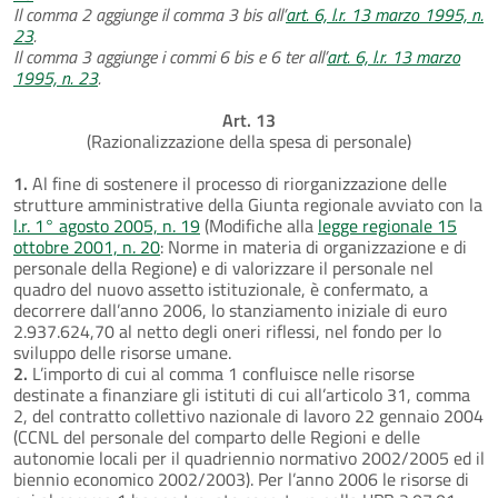
Il comma 2 aggiunge il comma 3 bis all’
art. 6, l.r. 13 marzo 1995, n.
23
.
Il comma 3 aggiunge i commi 6 bis e 6 ter all’
art. 6, l.r. 13 marzo
1995, n. 23
.
Art. 13
(Razionalizzazione della spesa di personale)
1.
Al fine di sostenere il processo di riorganizzazione delle
strutture amministrative della Giunta regionale avviato con la
l.r. 1° agosto 2005, n. 19
(Modifiche alla
legge regionale 15
ottobre 2001, n. 20
: Norme in materia di organizzazione e di
personale della Regione) e di valorizzare il personale nel
quadro del nuovo assetto istituzionale, è confermato, a
decorrere dall’anno 2006, lo stanziamento iniziale di euro
2.937.624,70 al netto degli oneri riflessi, nel fondo per lo
sviluppo delle risorse umane.
2.
L’importo di cui al comma 1 confluisce nelle risorse
destinate a finanziare gli istituti di cui all’articolo 31, comma
2, del contratto collettivo nazionale di lavoro 22 gennaio 2004
(CCNL del personale del comparto delle Regioni e delle
autonomie locali per il quadriennio normativo 2002/2005 ed il
biennio economico 2002/2003). Per l’anno 2006 le risorse di