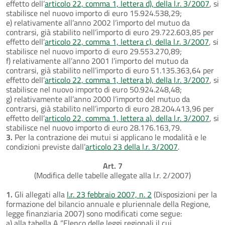
effetto dell’
articolo 22, comma 1, lettera d), della l.r. 3/2007
, si
stabilisce nel nuovo importo di euro 15.924.538,29;
e) relativamente all’anno 2002 l’importo del mutuo da
contrarsi, già stabilito nell’importo di euro 29.722.603,85 per
effetto dell’
articolo 22, comma 1, lettera c), della l.r. 3/2007
, si
stabilisce nel nuovo importo di euro 29.553.270,89;
f) relativamente all’anno 2001 l’importo del mutuo da
contrarsi, già stabilito nell’importo di euro 51.135.363,64 per
effetto dell’
articolo 22, comma 1, lettera b), della l.r. 3/2007
, si
stabilisce nel nuovo importo di euro 50.924.248,48;
g) relativamente all’anno 2000 l’importo del mutuo da
contrarsi, già stabilito nell’importo di euro 28.204.413,96 per
effetto dell’
articolo 22, comma 1, lettera a), della l.r. 3/2007
, si
stabilisce nel nuovo importo di euro 28.176.163,79.
3.
Per la contrazione dei mutui si applicano le modalità e le
condizioni previste dall’
articolo 23 della l.r. 3/2007
.
Art. 7
(Modifica delle tabelle allegate alla l.r. 2/2007)
1.
Gli allegati alla
l.r. 23 febbraio 2007, n. 2
(Disposizioni per la
formazione del bilancio annuale e pluriennale della Regione,
legge finanziaria 2007) sono modificati come segue:
a) alla tabella A “Elenco delle leggi regionali il cui