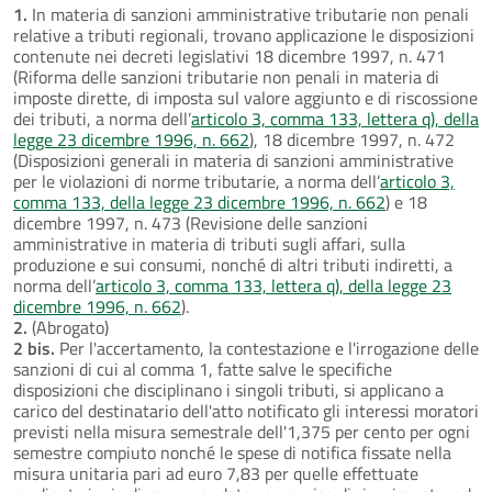
1.
In materia di sanzioni amministrative tributarie non penali
relative a tributi regionali, trovano applicazione le disposizioni
contenute nei decreti legislativi 18 dicembre 1997, n. 471
(Riforma delle sanzioni tributarie non penali in materia di
imposte dirette, di imposta sul valore aggiunto e di riscossione
dei tributi, a norma dell’
articolo 3, comma 133, lettera q), della
legge 23 dicembre 1996, n. 662
), 18 dicembre 1997, n. 472
(Disposizioni generali in materia di sanzioni amministrative
per le violazioni di norme tributarie, a norma dell’
articolo 3,
comma 133, della legge 23 dicembre 1996, n. 662
) e 18
dicembre 1997, n. 473 (Revisione delle sanzioni
amministrative in materia di tributi sugli affari, sulla
produzione e sui consumi, nonché di altri tributi indiretti, a
norma dell’
articolo 3, comma 133, lettera q), della legge 23
dicembre 1996, n. 662
).
2.
(Abrogato)
2 bis.
Per l'accertamento, la contestazione e l'irrogazione delle
sanzioni di cui al comma 1, fatte salve le specifiche
disposizioni che disciplinano i singoli tributi, si applicano a
carico del destinatario dell'atto notificato gli interessi moratori
previsti nella misura semestrale dell'1,375 per cento per ogni
semestre compiuto nonché le spese di notifica fissate nella
misura unitaria pari ad euro 7,83 per quelle effettuate