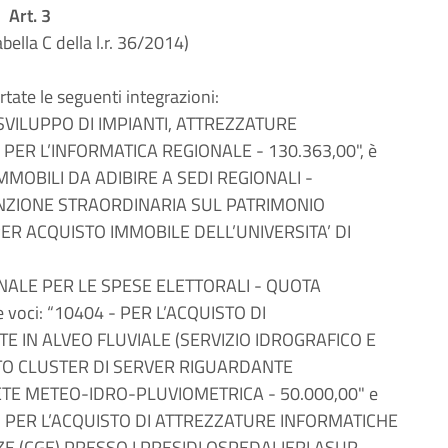
Art. 3
bella C della l.r. 36/2014)
rtate le seguenti integrazioni:
E SVILUPPO DI IMPIANTI, ATTREZZATURE
R L’INFORMATICA REGIONALE - 130.363,00", è
 IMMOBILI DA ADIBIRE A SEDI REGIONALI -
ENZIONE STRAORDINARIA SUL PATRIMONIO
PER ACQUISTO IMMOBILE DELL’UNIVERSITA’ DI
IONALE PER LE SPESE ELETTORALI - QUOTA
e voci: “10404 - PER L’ACQUISTO DI
 IN ALVEO FLUVIALE (SERVIZIO IDROGRAFICO E
STO CLUSTER DI SERVER RIGUARDANTE
E METEO-IDRO-PLUVIOMETRICA - 50.000,00" e
 PER L’ACQUISTO DI ATTREZZATURE INFORMATICHE
E (CGE) PRESSO I PRESIDI OSPEDALIERI ASUR -