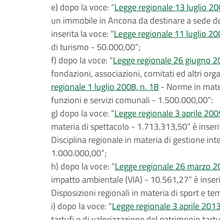
e) dopo la voce: “
Legge regionale 13 luglio 20
un immobile in Ancona da destinare a sede deg
inserita la voce: “
Legge regionale 11 luglio 200
di turismo - 50.000,00”;
f) dopo la voce: “
Legge regionale 26 giugno 2
fondazioni, associazioni, comitati ed altri org
regionale 1 luglio 2008, n. 18
- Norme in mater
funzioni e servizi comunali - 1.500.000,00”:
g) dopo la voce: “
Legge regionale 3 aprile 200
materia di spettacolo - 1.713.313,50” è inserit
Disciplina regionale in materia di gestione integ
1.000.000,00”;
h) dopo la voce: “
Legge regionale 26 marzo 20
impatto ambientale (VIA) - 10.561,27” è inseri
Disposizioni regionali in materia di sport e t
i) dopo la voce: “
Legge regionale 3 aprile 2013
tartufi e di valorizzazione del patrimonio tart