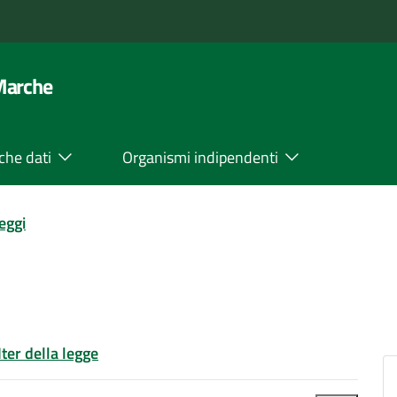
 Marche
che dati
Organismi indipendenti
leggi
Iter della legge