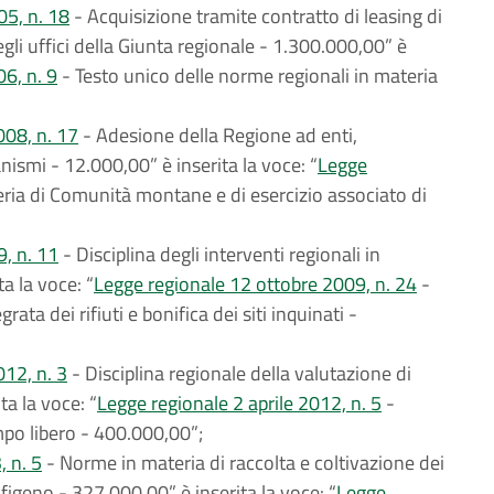
05, n. 18
- Acquisizione tramite contratto di leasing di
li uffici della Giunta regionale - 1.300.000,00” è
6, n. 9
- Testo unico delle norme regionali in materia
008, n. 17
- Adesione della Regione ad enti,
anismi - 12.000,00” è inserita la voce: “
Legge
ia di Comunità montane e di esercizio associato di
9, n. 11
- Disciplina degli interventi regionali in
a la voce: “
Legge regionale 12 ottobre 2009, n. 24
-
rata dei rifiuti e bonifica dei siti inquinati -
12, n. 3
- Disciplina regionale della valutazione di
ta la voce: “
Legge regionale 2 aprile 2012, n. 5
-
empo libero - 400.000,00”;
, n. 5
- Norme in materia di raccolta e coltivazione dei
ufigeno - 327.000,00” è inserita la voce: “
Legge