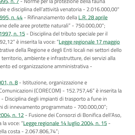
995, n. 7
- Norme per la protezione della fauna
tale e disciplina dell’attività venatoria - 2.016.000,00"
995, n. 44
- Rifinanziamento della
L.R. 28 aprile
one delle aree protette naturali” - 750.000,00";
1997, n. 15
- Disciplina del tributo speciale per il
892,12” è inserita la voce: “
Legge regionale 17 maggio
ative della Regione e degli Enti locali nei settori dello
erritorio, ambiente e infrastrutture, dei servizi alla
mento ed organizzazione amministrativa -
01, n. 8
- Istituzione, organizzazione e
 Comunicazioni (CORECOM) - 152.757,46” è inserita la
- Disciplina degli impianti di trasporto a fune in
istemi di innevamento programmato - 700.000,00”;
004, n. 12
- Fusione dei Consorzi di Bonifica dell’Aso,
 la voce: “
Legge regionale 14 luglio 2004, n. 15
-
della costa - 2.067.806,74”;