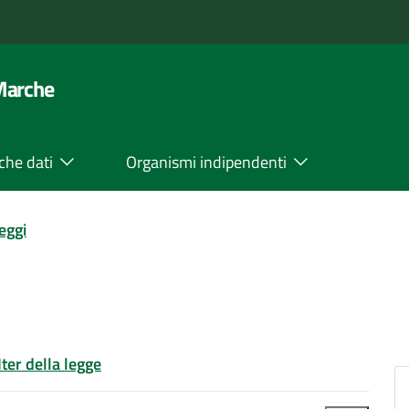
 Marche
che dati
Organismi indipendenti
leggi
Iter della legge