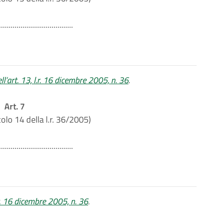
......................................
l’art. 13, l.r. 16 dicembre 2005, n. 36
.
Art. 7
colo 14 della l.r. 36/2005)
......................................
r. 16 dicembre 2005, n. 36
.