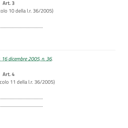
Art. 3
colo 10 della l.r. 36/2005)
......................................
r. 16 dicembre 2005, n. 36
.
Art. 4
icolo 11 della l.r. 36/2005)
......................................
......................................