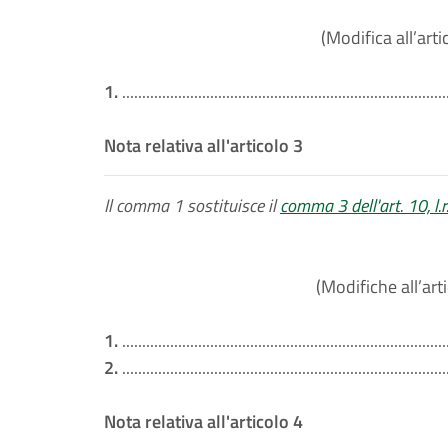
(Modifica all’arti
1.
.................................................................................
Nota relativa all'articolo 3
Il comma 1 sostituisce il
comma 3 dell'art. 10, l.
(Modifiche all’art
1.
.................................................................................
2.
.................................................................................
Nota relativa all'articolo 4