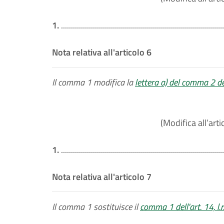
1.
.................................................................................
Nota relativa all'articolo 6
Il comma 1 modifica la
lettera a) del comma 2 del
(Modifica all’arti
1.
.................................................................................
Nota relativa all'articolo 7
Il comma 1 sostituisce il
comma 1 dell'art. 14, l.