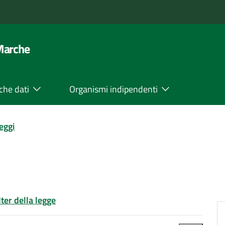
 Marche
che dati
Organismi indipendenti
leggi
Iter della legge