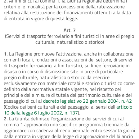
2.
Ai fini di cui al comma 1, la Giunta regionale determina i
criteri e le modalità per la concessione della rateizzazione
relativa alla restituzione dei finanziamenti ottenuti alla data
di entrata in vigore di questa legge.
Art. 7
(Servizi di trasporto ferroviario a fini turistici in aree di pregio
culturale, naturalistico o storico)
1.
La Regione promuove l'attivazione, anche in collaborazione
con enti locali, fondazioni o associazioni del settore, di servizi
di trasporto ferroviario, a fini turistici, su linee ferroviarie in
disuso o in corso di dismissione site in aree di particolare
pregio culturale, naturalistico o storico da esercire
esclusivamente con materiale rotabile storico o turistico come
definito dalla normativa statale vigente, nel rispetto dei
principi e delle misure di tutela del patrimonio culturale e del
paesaggio di cui al
decreto legislativo 22 gennaio 2004, n. 42
(Codice dei beni culturali e del paesaggio, ai sensi dell'
articolo
10 della legge 6 luglio 2002, n. 137
).
2.
La Giunta definisce l'organizzazione dei servizi di cui al
comma 1 approvando uno specifico programma triennale da
aggiornare con cadenza almeno biennale entro sessanta giorni
dalla entrata in vigore della legge di approvazione del bilancio