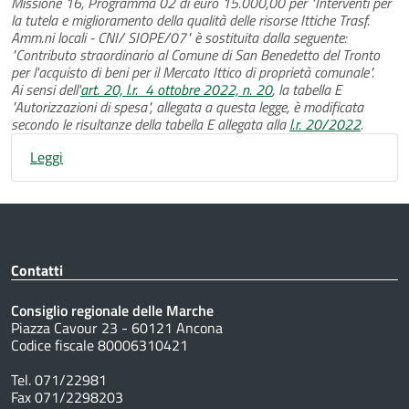
Missione 16, Programma 02 di euro 15.000,00 per "Interventi per
la tutela e miglioramento della qualità delle risorse Ittiche Trasf.
Amm.ni locali - CNI/ SIOPE/07" è sostituita dalla seguente:
"Contributo straordinario al Comune di San Benedetto del Tronto
per l'acquisto di beni per il Mercato Ittico di proprietà comunale".
Ai sensi dell'
art. 20, l.r. 4 ottobre 2022, n. 20
, la tabella E
"Autorizzazioni di spesa", allegata a questa legge, è modificata
secondo le risultanze della tabella E allegata alla
l.r. 20/2022
.
Leggi
Contatti
Consiglio regionale delle Marche
Piazza Cavour 23 - 60121 Ancona
Codice fiscale 80006310421
Tel. 071/22981
Fax 071/2298203