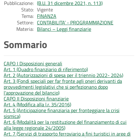
Pubblicazione:
(B.U. 31 dicembre 2021, n. 113)
Stato:
Vigente
Tema:
FINANZA
Settore:
CONTABILITA’ - PROGRAMMAZIONE
Materia:
Bilanci – Leggi finanziarie
Sommario
CAPO I Disposizioni generali
Art. 1 (Quadro finanziario di riferimento)
Art. 2 (Autorizzazioni di spesa per il triennio 2022- 2024)
Art. 3 (Fondi speciali per far fronte agli oneri derivanti da
provvedimenti legislativi che si perfezionano dopo
l'approvazione del bilancio)
CAPO II Disposizioni finanziarie
Art. 4 (Modifica alla l.r. 35/2016)
Art. 5 (Anticipazione finanziaria per fronteggiare la crisi
sismica)
Art. 6 (Modalità per la restituzione del finanziamento di cui
alla legge regionale 24/2005)
Art. 7 (Servizi di trasporto ferroviario a fini turistici in aree di