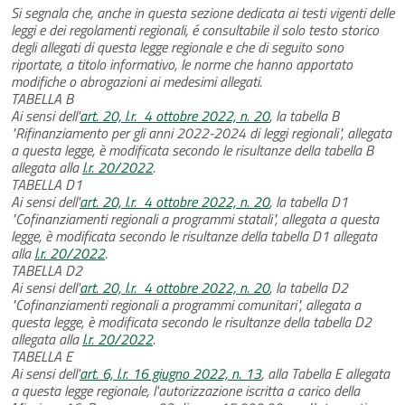
Si segnala che, anche in questa sezione dedicata ai testi vigenti delle
leggi e dei regolamenti regionali, é consultabile il solo testo storico
degli allegati di questa legge regionale e che di seguito sono
riportate, a titolo informativo, le norme che hanno apportato
modifiche o abrogazioni ai medesimi allegati.
TABELLA B
Ai sensi dell'
art. 20, l.r. 4 ottobre 2022, n. 20
, la tabella B
"Rifinanziamento per gli anni 2022-2024 di leggi regionali", allegata
a questa legge, è modificata secondo le risultanze della tabella B
allegata alla
l.r. 20/2022
.
TABELLA D1
Ai sensi dell'
art. 20, l.r. 4 ottobre 2022, n. 20
, la tabella D1
"Cofinanziamenti regionali a programmi statali", allegata a questa
legge, è modificata secondo le risultanze della tabella D1 allegata
alla
l.r. 20/2022
.
TABELLA D2
Ai sensi dell'
art. 20, l.r. 4 ottobre 2022, n. 20
, la tabella D2
"Cofinanziamenti regionali a programmi comunitari", allegata a
questa legge, è modificata secondo le risultanze della tabella D2
allegata alla
l.r. 20/2022
.
TABELLA E
Ai sensi dell'
art. 6, l.r. 16 giugno 2022, n. 13
, alla Tabella E allegata
a questa legge regionale, l'autorizzazione iscritta a carico della