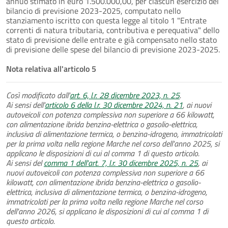
annuo stimato in euro 1.500.000,00, per ciascun esercizio del
bilancio di previsione 2023-2025, computato nello
stanziamento iscritto con questa legge al titolo 1 "Entrate
correnti di natura tributaria, contributiva e perequativa" dello
stato di previsione delle entrate e già compensato nello stato
di previsione delle spese del bilancio di previsione 2023-2025.
Nota relativa all'articolo 5
Così modificato dall'
art. 6, l.r. 28 dicembre 2023, n. 25
.
Ai sensi dell'
articolo 6 della l.r. 30 dicembre 2024, n. 21
, ai nuovi
autoveicoli con potenza complessiva non superiore a 66 kilowatt,
con alimentazione ibrida benzina-elettrica o gasolio-elettrica,
inclusiva di alimentazione termica, o benzina-idrogeno, immatricolati
per la prima volta nella regione Marche nel corso dell'anno 2025, si
applicano le disposizioni di cui al comma 1 di questo articolo.
Ai sensi del
comma 1 dell'art. 7, l.r. 30 dicembre 2025, n. 25
, ai
nuovi autoveicoli con potenza complessiva non superiore a 66
kilowatt, con alimentazione ibrida benzina-elettrica o gasolio-
elettrica, inclusiva di alimentazione termica, o benzina-idrogeno,
immatricolati per la prima volta nella regione Marche nel corso
dell'anno 2026, si applicano le disposizioni di cui al comma 1 di
questo articolo.