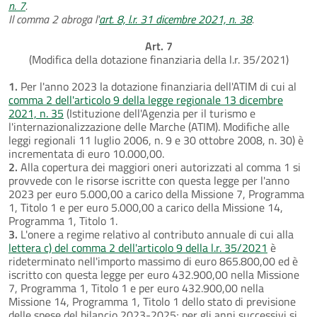
n. 7
.
Il comma 2 abroga l'
art. 8, l.r. 31 dicembre 2021, n. 38
.
Art. 7
(Modifica della dotazione finanziaria della l.r. 35/2021)
1.
Per l'anno 2023 la dotazione finanziaria dell'ATIM di cui al
comma 2 dell'articolo 9 della legge regionale 13 dicembre
2021, n. 35
(Istituzione dell'Agenzia per il turismo e
l'internazionalizzazione delle Marche (ATIM). Modifiche alle
leggi regionali 11 luglio 2006, n. 9 e 30 ottobre 2008, n. 30) è
incrementata di euro 10.000,00.
2.
Alla copertura dei maggiori oneri autorizzati al comma 1 si
provvede con le risorse iscritte con questa legge per l'anno
2023 per euro 5.000,00 a carico della Missione 7, Programma
1, Titolo 1 e per euro 5.000,00 a carico della Missione 14,
Programma 1, Titolo 1.
3.
L'onere a regime relativo al contributo annuale di cui alla
lettera c) del comma 2 dell'articolo 9 della l.r. 35/2021
è
rideterminato nell'importo massimo di euro 865.800,00 ed è
iscritto con questa legge per euro 432.900,00 nella Missione
7, Programma 1, Titolo 1 e per euro 432.900,00 nella
Missione 14, Programma 1, Titolo 1 dello stato di previsione
delle spese del bilancio 2023-2025; per gli anni successivi si