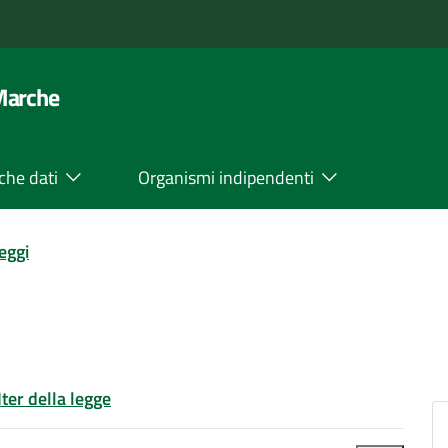
 Marche
che dati
Organismi indipendenti
leggi
Iter della legge