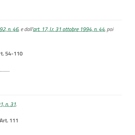
992, n. 46
, e dall'
art. 17, l.r. 31 ottobre 1994, n. 44
, poi
rt. 54-110
........
1, n. 31
.
Art. 111