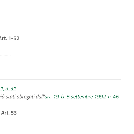
Art. 1-52
.........
1, n. 31
.
ià stati abrogati dall'
art. 19, l.r. 5 settembre 1992, n. 46
.
Art. 53