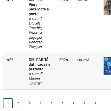
Pieroni
Sacerdote e
poeta
a cura di
Daniele
Trucchia,
Francesco
Zagaglia,
Vanessa
Zagaglia
426
DIS-PARITÁ:
2024
società
dati, causa e
pretesto
a cura di
Marina
Turchetti
1
2
3
4
5
6
7
8
9