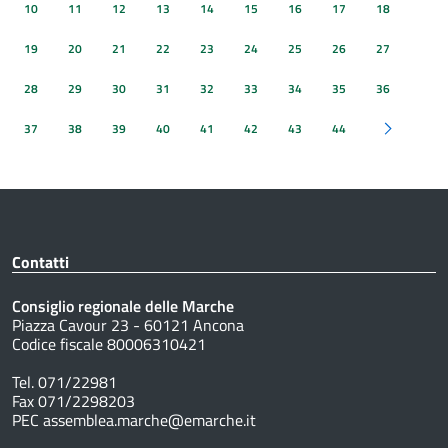
10
11
12
13
14
15
16
17
18
19
20
21
22
23
24
25
26
27
28
29
30
31
32
33
34
35
36
37
38
39
40
41
42
43
44
Pagina succ
Contatti
Consiglio regionale delle Marche
Piazza Cavour 23 - 60121 Ancona
Codice fiscale 80006310421
Tel. 071/22981
Fax 071/2298203
PEC assemblea.marche@emarche.it