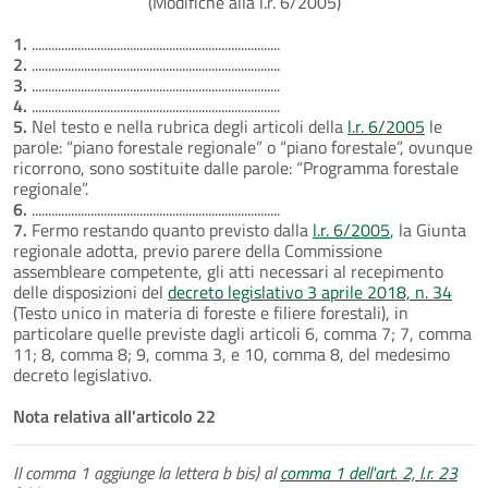
(Modifiche alla l.r. 6/2005)
1.
............................................................................
2.
............................................................................
3.
............................................................................
4.
............................................................................
5.
Nel testo e nella rubrica degli articoli della
l.r. 6/2005
le
parole: “piano forestale regionale” o “piano forestale”, ovunque
ricorrono, sono sostituite dalle parole: “Programma forestale
regionale”.
6.
............................................................................
7.
Fermo restando quanto previsto dalla
l.r. 6/2005
, la Giunta
regionale adotta, previo parere della Commissione
assembleare competente, gli atti necessari al recepimento
delle disposizioni del
decreto legislativo 3 aprile 2018, n. 34
(Testo unico in materia di foreste e filiere forestali), in
particolare quelle previste dagli articoli 6, comma 7; 7, comma
11; 8, comma 8; 9, comma 3, e 10, comma 8, del medesimo
decreto legislativo.
Nota relativa all'articolo 22
Il comma 1 aggiunge la lettera b bis) al
comma 1 dell'art. 2, l.r. 23