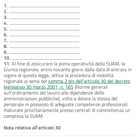
1.
.............................................................................
2.
.............................................................................
3.
.............................................................................
4.
.............................................................................
5.
.............................................................................
6.
.............................................................................
7.
.............................................................................
8.
.............................................................................
9.
.............................................................................
10.
.............................................................................
11.
Al fine di assicurare la piena operatività della SUAM, la
Giunta regionale, entro novanta giorni dalla data di entrata in
vigore di questa legge, attiva la procedura di mobilità
regionale ai sensi del
comma 2 bis dell’articolo 30 del decreto
legislativo 30 marzo 2001, n. 165
(Norme generali
sull’ordinamento del lavoro alle dipendenze delle
amministrazioni pubbliche), volta a dotare la stessa del
personale in possesso di adeguate competenze professionali
maturate prioritariamente presso centrali di committenza ivi
compresa la SUAM.
Nota relativa all'articolo 30