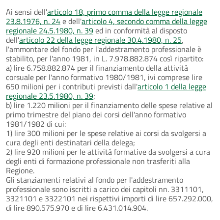
Ai sensi dell'
articolo 18, primo comma della legge regionale
23.8.1976, n. 24
e dell'
articolo 4, secondo comma della legge
regionale 24.5.1980, n. 39
ed in conformità al disposto
dell'
articolo 22 della legge regionale 30.4.1980, n. 25
,
l'ammontare del fondo per l'addestramento professionale è
stabilito, per l'anno 1981, in L. 7.978.882.874 così ripartito:
a) lire 6.758.882.874 per il finanziamento della attività
corsuale per l'anno formativo 1980/1981, ivi comprese lire
650 milioni per i contributi previsti dall'
articolo 1 della legge
regionale 23.5.1980, n. 39
;
b) lire 1.220 milioni per il finanziamento delle spese relative al
primo trimestre del piano dei corsi dell'anno formativo
1981/1982 di cui:
1) lire 300 milioni per le spese relative ai corsi da svolgersi a
cura degli enti destinatari della delega;
2) lire 920 milioni per le attività formative da svolgersi a cura
degli enti di formazione professionale non trasferiti alla
Regione.
Gli stanziamenti relativi al fondo per l'addestramento
professionale sono iscritti a carico dei capitoli nn. 3311101,
3321101 e 3322101 nei rispettivi importi di lire 657.292.000,
di lire 890.575.970 e di lire 6.431.014.904.