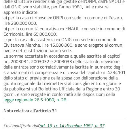
delle strutture residenziali già gestite dell'ONPI, dall'ENAOLI e
dall'ONIG sono stabilite, per l'anno 1981, nelle misure
appresso indicate:
a) per la casa di riposo ex ONPI con sede in comune di Pesaro,
lire 280.000.000;
b) per la comunità educativa ex ENAOLI con sede in comune di
Corridonia, lire 65.000.000;
c) per la casa di assistenza ex ONIG con sede in comune di
Civitanova Marche, lire 15.000.000; e sono erogate ai comuni
ove le dette istituzioni hanno sede.
Le somme accertate in eccedenza a quelle ascritte ai capitoli
nn. 2003031, 2003032 e 2003033 dello stato di previsione
delle entrate sono correlativamente iscritte in aumento degli
stanziamenti di competenza e di cassa del capitolo n. 4234101
dello stato di previsione della spesa con deliberazione della
giunta regionale da trasmettersi al consiglio entro 5 giorni e
da pubblicarsi sul Bollettino Ufficiale della Regione entro 30
giorni, e sono erogate in conformità alle disposizioni della
legge regionale 26.5.1980, n. 26
.
Nota relativa all'articolo 31
Così modificato dall'
art. 16, l.r. 14 dicembre 1981, n. 37
.