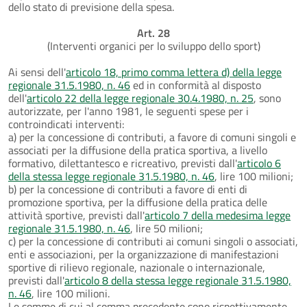
dello stato di previsione della spesa.
Art. 28
(Interventi organici per lo sviluppo dello sport)
Ai sensi dell'
articolo 18, primo comma lettera d) della legge
regionale 31.5.1980, n. 46
ed in conformità al disposto
dell'
articolo 22 della legge regionale 30.4.1980, n. 25
, sono
autorizzate, per l'anno 1981, le seguenti spese per i
controindicati interventi:
a) per la concessione di contributi, a favore di comuni singoli e
associati per la diffusione della pratica sportiva, a livello
formativo, dilettantesco e ricreativo, previsti dall'
articolo 6
della stessa legge regionale 31.5.1980, n. 46
, lire 100 milioni;
b) per la concessione di contributi a favore di enti di
promozione sportiva, per la diffusione della pratica delle
attività sportive, previsti dall'
articolo 7 della medesima legge
regionale 31.5.1980, n. 46
, lire 50 milioni;
c) per la concessione di contributi ai comuni singoli o associati,
enti e associazioni, per la organizzazione di manifestazioni
sportive di rilievo regionale, nazionale o internazionale,
previsti dall'
articolo 8 della stessa legge regionale 31.5.1980,
n. 46
, lire 100 milioni.
Le somme di cui al comma precedente sono rispettivamente