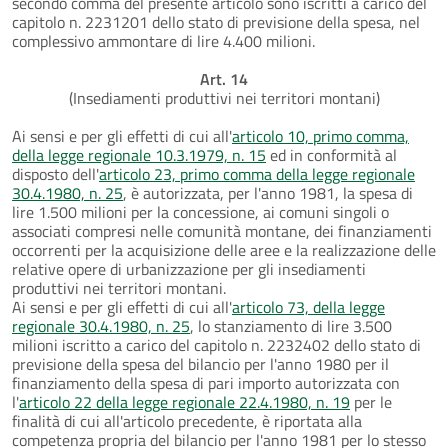
secondo comma del presente articolo sono iscritti a carico del
capitolo n. 2231201 dello stato di previsione della spesa, nel
complessivo ammontare di lire 4.400 milioni.
Art. 14
(Insediamenti produttivi nei territori montani)
Ai sensi e per gli effetti di cui all'
articolo 10, primo comma,
della legge regionale 10.3.1979, n. 15
ed in conformità al
disposto dell'
articolo 23, primo comma della legge regionale
30.4.1980, n. 25
, è autorizzata, per l'anno 1981, la spesa di
lire 1.500 milioni per la concessione, ai comuni singoli o
associati compresi nelle comunità montane, dei finanziamenti
occorrenti per la acquisizione delle aree e la realizzazione delle
relative opere di urbanizzazione per gli insediamenti
produttivi nei territori montani.
Ai sensi e per gli effetti di cui all'
articolo 73, della legge
regionale 30.4.1980, n. 25
, lo stanziamento di lire 3.500
milioni iscritto a carico del capitolo n. 2232402 dello stato di
previsione della spesa del bilancio per l'anno 1980 per il
finanziamento della spesa di pari importo autorizzata con
l'
articolo 22 della legge regionale 22.4.1980, n. 19
per le
finalità di cui all'articolo precedente, è riportata alla
competenza propria del bilancio per l'anno 1981 per lo stesso