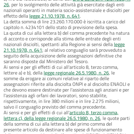
26
, per lo svolgimento delle attività già esercitate dagli enti
nazionali operanti in materia socio-assistenziale e disciolti per
effetto della
legge 21.10.1978, n. 641
.
La detta somma di lire 23.260.170.000 è iscritta a carico del
capitolo n. 4234101 dello stato di previsione della spesa.
La quota di cui alla lettera b) del comma precedente ha natura
di acconto e corrisponde alla stima delle entrate degli enti
nazionali disciolti, spettanti alla Regione ai sensi della
legge
21.10.1978, n. 641
; al relativo conguaglio sarà provveduto a
seguito della acquisizione delle assegnazioni definitive che
saranno disposte dal Ministero del Tesoro.
Ai sensi e per gli effetti di cui all'articolo 8, terzo comma,
lettere a) e b), della
legge regionale 26.5.1980, n. 26
, le
somme da erogare ai comuni relative al riparto delle
assegnazioni riferite alla disciolta ONPI e al disciolto ENAOLI e
che devono essere destinate per l'assistenza agli anziani e per
l'assistenza agli orfani dei lavoratori, sono stabilite,
rispettivamente, in lire 380 milioni e in lire 2.275 milioni,
salvo il conguaglio previsto del comma precedente.
Ai sensi e per gli effetti di cui all'
articolo 8, terzo comma,
lettera c), della legge regionale 26.5.1980, n. 26
, le quote parti
della somma di cui alla lettera b) del primo comma del
presente articolo da destinare alle spese di funzionamento