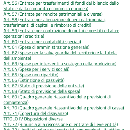
Art. 56 (Entrate per trasferimenti di fondi dal bilancio dello
Stato e dalla comunità economica europea)
Art. 57 (Entrate per rendite patrimoniali e diverse)
Art. 58 (Entrate per alienazione di beni patrimoniali,
trasferimenti di capitali e rimborso di crediti)
Art. 59 (Entrate per contrazione di mutui e prestiti ed altre
operazioni creditizie)
Art. 60 (Entrate per contabilità speciali)
Art. 61 (Spese di amministrazione generale)
Art. 62 (Spese per la salvaguardia del territorio e la tutela
dell'ambiente)
Art. 63 (Spese per interventi a sostegno della produzione)
Art. 64 (Spese per i servizi sociali)
Art. 65 (Spese non ripartite)
Art. 66 (Estinzione di passività)
Art. 67 (Stato di previsione delle entrate)
Art. 68 (Stato di previsione della spesa)
Art. 69 (Quadro generale riassuntivo delle previsioni di
competenza)
Art. 70 (Quadro generale riassuntivo delle previsioni di cassa)
Art. 71 (Copertura del disavanzo)
TITOLO IV Disposizioni diverse
Art. 72 (Rinuncia alla riscossione di entrate di lieve entità)
Art. 73 (Limiti di valore dei contratti, convenzioni, liti attive e