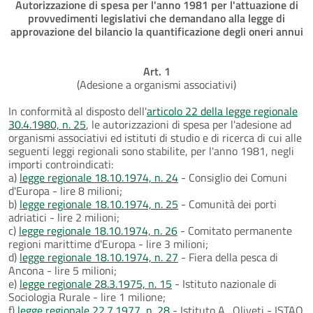
Autorizzazione di spesa per l'anno 1981 per l'attuazione di
provvedimenti legislativi che demandano alla legge di
approvazione del bilancio la quantificazione degli oneri annui
Art. 1
(Adesione a organismi associativi)
In conformità al disposto dell'
articolo 22 della legge regionale
30.4.1980, n. 25
, le autorizzazioni di spesa per l'adesione ad
organismi associativi ed istituti di studio e di ricerca di cui alle
seguenti leggi regionali sono stabilite, per l'anno 1981, negli
importi controindicati:
a)
legge regionale 18.10.1974, n. 24
- Consiglio dei Comuni
d'Europa - lire 8 milioni;
b)
legge regionale 18.10.1974, n. 25
- Comunità dei porti
adriatici - lire 2 milioni;
c)
legge regionale 18.10.1974, n. 26
- Comitato permanente
regioni marittime d'Europa - lire 3 milioni;
d)
legge regionale 18.10.1974, n. 27
- Fiera della pesca di
Ancona - lire 5 milioni;
e)
legge regionale 28.3.1975, n. 15
- Istituto nazionale di
Sociologia Rurale - lire 1 milione;
f)
legge regionale 22.7.1977, n. 28
- Istituto A., Oliveti - ISTAO