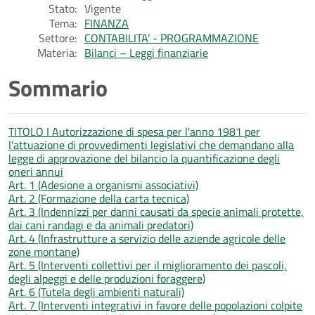
Stato:
Vigente
Tema:
FINANZA
Settore:
CONTABILITA’ - PROGRAMMAZIONE
Materia:
Bilanci – Leggi finanziarie
Sommario
TITOLO I Autorizzazione di spesa per l'anno 1981 per
l'attuazione di provvedimenti legislativi che demandano alla
legge di approvazione del bilancio la quantificazione degli
oneri annui
Art. 1 (Adesione a organismi associativi)
Art. 2 (Formazione della carta tecnica)
Art. 3 (Indennizzi per danni causati da specie animali protette,
dai cani randagi e da animali predatori)
Art. 4 (Infrastrutture a servizio delle aziende agricole delle
zone montane)
Art. 5 (Interventi collettivi per il miglioramento dei pascoli,
degli alpeggi e delle produzioni foraggere)
Art. 6 (Tutela degli ambienti naturali)
Art. 7 (Interventi integrativi in favore delle popolazioni colpite