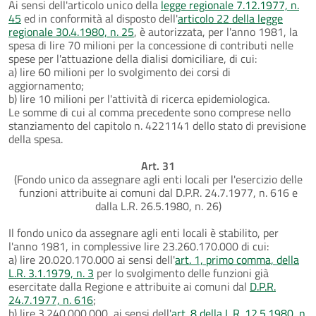
Ai sensi dell'articolo unico della
legge regionale 7.12.1977, n.
45
ed in conformità al disposto dell'
articolo 22 della legge
regionale 30.4.1980, n. 25
, è autorizzata, per l'anno 1981, la
spesa di lire 70 milioni per la concessione di contributi nelle
spese per l'attuazione della dialisi domiciliare, di cui:
a) lire 60 milioni per lo svolgimento dei corsi di
aggiornamento;
b) lire 10 milioni per l'attività di ricerca epidemiologica.
Le somme di cui al comma precedente sono comprese nello
stanziamento del capitolo n. 4221141 dello stato di previsione
della spesa.
Art. 31
(Fondo unico da assegnare agli enti locali per l'esercizio delle
funzioni attribuite ai comuni dal D.P.R. 24.7.1977, n. 616 e
dalla L.R. 26.5.1980, n. 26)
Il fondo unico da assegnare agli enti locali è stabilito, per
l'anno 1981, in complessive lire 23.260.170.000 di cui:
a) lire 20.020.170.000 ai sensi dell'
art. 1, primo comma, della
L.R. 3.1.1979, n. 3
per lo svolgimento delle funzioni già
esercitate dalla Regione e attribuite ai comuni dal
D.P.R.
24.7.1977, n. 616
;
b) lire 3.240.000.000, ai sensi dell'
art. 8 della L.R. 12.5.1980, n.