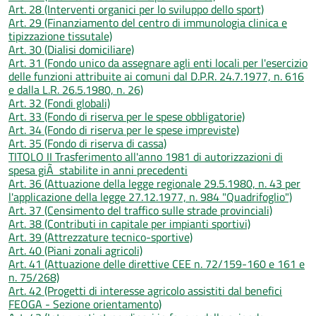
Art. 28 (Interventi organici per lo sviluppo dello sport)
Art. 29 (Finanziamento del centro di immunologia clinica e
tipizzazione tissutale)
Art. 30 (Dialisi domiciliare)
Art. 31 (Fondo unico da assegnare agli enti locali per l'esercizio
delle funzioni attribuite ai comuni dal D.P.R. 24.7.1977, n. 616
e dalla L.R. 26.5.1980, n. 26)
Art. 32 (Fondi globali)
Art. 33 (Fondo di riserva per le spese obbligatorie)
Art. 34 (Fondo di riserva per le spese impreviste)
Art. 35 (Fondo di riserva di cassa)
TITOLO II Trasferimento all'anno 1981 di autorizzazioni di
spesa giÃ stabilite in anni precedenti
Art. 36 (Attuazione della legge regionale 29.5.1980, n. 43 per
l'applicazione della legge 27.12.1977, n. 984 "Quadrifoglio")
Art. 37 (Censimento del traffico sulle strade provinciali)
Art. 38 (Contributi in capitale per impianti sportivi)
Art. 39 (Attrezzature tecnico-sportive)
Art. 40 (Piani zonali agricoli)
Art. 41 (Attuazione delle direttive CEE n. 72/159-160 e 161 e
n. 75/268)
Art. 42 (Progetti di interesse agricolo assistiti dal benefici
FEOGA - Sezione orientamento)