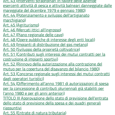
Art. 43 (Interventi straordinari in favore delle aziende
esercenti attività di pesca e attività balneari danneggiate dalle
mareggiate del dicembre 1979 e gennaio 1980)
Art. 44 (Potenziamento e sviluppo dell'artigianato
marchigiano)
Art. 45 (Agriturismo)
Art. 46 (Mercati ittici all'ingrosso)
Art. 47 (Piano regionale delle cave)
Art. 48 (Opere pubbliche di interesse degli enti locali)
Art. 49 (Impianti di distribuzione del gas metano)
Art. 50 (Sviluppo della proprietà coltivatrice)
Art. 51 (Contributi sugli interessi dei mutui contratti per la
costruzione di impianti sportivi)
Art. 52 (Rinnovo della autorizzazione alla contrazione del
mutuo per la copertura del disavanzo del bilancio 1980)
Art. 53 (Concorso regionale sugli interessi dei mutui contratti
dagli operatori turistici)
Art. 54 (Differimento all'anno 1981 di autorizzazioni di spesa
per la concessione di contributi pluriennali già stabiliti per
l'anno 1980 e per gli anni anteriori)
TITOLO III Approvazione dello stato di previsione dell'entrata
dello stato di previsione della spesa e dei quadri generali
riassuntivi
Art. 55 (Entrate di natura tributaria)