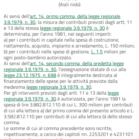
(Asili nido)
Ai sensi dell'
art. 14, primo comma, della legge regionale
3.9.1979, n. 30
, la misura dei contributi previsti dagli artt. 11
e 13 della stessa
legge regionale 3.9.1979, n. 30
è
determinata, per l'anno 1981, nei seguenti importi:
a) per i contributi in capitale nella spesa di costruzione,
riattamento, acquisto, impianto e arredamento, L. 150 milioni;
b) per i contributi nelle spese di gestione,
L. 1,5
milioni per
ogni posto-bambino autorizzato.
Ai sensi dell'
art. 14, secondo comma, della predetta legge
regionale 3.9.1979, n. 30
, l'assegnazione statale di cui alla
legge 23.12.1975, n. 698
è integralmente destinata al
finanziamento delle spese per le attività previste dalla
medesima
legge regionale 3.9.1979, n. 30
.
Per gli interventi previsti dagli artt. 11 e 13 della
legge
regionale 3.9.1979, n. 30
è autorizzata, per l'anno 1981 la
spesa di lire 3.882.812.110 di cui L. 300 milioni per contributi
di cui alla lettera a) del primo comma del presente articolo e L.
3.582.812.110 per contributi di cui alla lettera b) dello stesso
comma.
Le somme di cui al comma precedente sono iscritte,
rispettivamente, a carico dei capitoli nn. 2253201 e 4231101