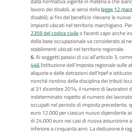
dalla normativa vigente in materia e che siano 
lavoro dei disabili, ai sensi della
legge 12 marz
disabili); ai fini del beneficio rilevano le nuov
impianti ubicati nel territorio marchigiano. Per 
2359 del codice civile
o facenti capo anche in
della base occupazionale va considerato al net
stabilimenti ubicati nel territorio regionale.
6.
Ai soggetti passivi di cui all’articolo 3, com
446
(Istituzione dell’imposta regionale sulle at
aliquote e delle detrazioni dell’Irpef e istituz
nonché riordino della disciplina dei tributi lo
al 31 dicembre 2014, il numero di lavoratori 
indeterminato rispetto al numero dei lavorat
occupati nel periodo di imposta precedente, s
euro 12.000 per ciascun nuovo dipendente ass
di 24.000 euro nei casi di nuova assunzione 
inferiore a cinquanta anni. La deduzione è ragg