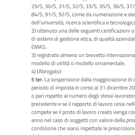
29/S, 30/S, 31/S, 32/S; 33/S, 35/S, 36/S, 37/
84/S, 91/S, 92/S, come da numerazione e den
dell’università, ricerca scientifica e tecnolo
2) ottenuto una delle seguenti certificazioni 
di sistemi di gestione etica, di qualità azien
EMAS;
3) registrato almeno un brevetto internaziona
modello di utilità o modello ornamentale.
4) (Abrogato)
5 ter.
La sospensione dalla maggiorazione di cu
periodo di imposta in corso al 31 dicembre 201
o pari rispetto al numero degli stessi lavora
precedente e se il rapporto di lavoro cessi nel
compete se il posto di lavoro creato venga 
anno nel caso di soggetti con valore della pro
condizione che siano rispettate le prescrizioni 