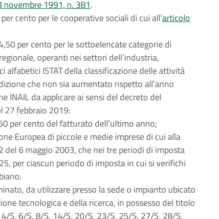
e 8 novembre 1991, n. 381
.
per cento per le cooperative sociali di cui all’
articolo
 4,50 per cento per le sottoelencate categorie di
regionale, operanti nei settori dell’industria,
i alfabetici ISTAT della classificazione delle attività
ndizione che non sia aumentato rispetto all’anno
ne INAIL da applicare ai sensi del decreto del
del 27 febbraio 2019:
50 per cento del fatturato dell’ultimo anno;
ione Europea di piccole e medie imprese di cui alla
el 6 maggio 2003, che nei tre periodi di imposta
5, per ciascun periodo di imposta in cui si verifichi
biano:
nato, da utilizzare presso la sede o impianto ubicato
ione tecnologica e della ricerca, in possesso del titolo
i: 4/S, 6/S, 8/S, 14/S, 20/S, 23/S, 25/S, 27/S, 28/S,