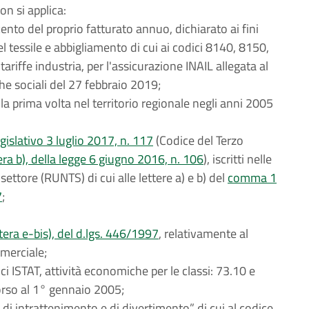
n si applica:
cento del proprio fatturato annuo, dichiarato ai fini
del tessile e abbigliamento di cui ai codici 8140, 8150,
ariffe industria, per l'assicurazione INAIL allegata al
che sociali del 27 febbraio 2019;
la prima volta nel territorio regionale negli anni 2005
gislativo 3 luglio 2017, n. 117
(Codice del Terzo
era b), della legge 6 giugno 2016, n. 106
), iscritti nelle
settore (RUNTS) di cui alle lettere a) e b) del
comma 1
7
;
tera e-bis), del d.lgs. 446/1997
, relativamente al
mmerciale;
dici ISTAT, attività economiche per le classi: 73.10 e
orso al 1° gennaio 2005;
o, di intrattenimento e di divertimento” di cui al codice