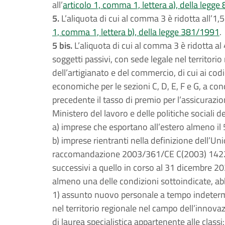
all’
articolo 1, comma 1, lettera a), della legg
5.
L’aliquota di cui al comma 3 è ridotta all’1,5 
1, comma 1, lettera b), della legge 381/1991
.
5 bis.
L’aliquota di cui al comma 3 è ridotta al
soggetti passivi, con sede legale nel territorio 
dell’artigianato e del commercio, di cui ai codic
economiche per le sezioni C, D, E, F e G, a co
precedente il tasso di premio per l’assicurazio
Ministero del lavoro e delle politiche sociali 
a) imprese che esportano all’estero almeno il 
b) imprese rientranti nella definizione dell’Un
raccomandazione 2003/361/CE C(2003) 1422 d
successivi a quello in corso al 31 dicembre 202
almeno una delle condizioni sottoindicate, ab
1) assunto nuovo personale a tempo indetermi
nel territorio regionale nel campo dell’innovaz
di laurea specialistica appartenente alle class