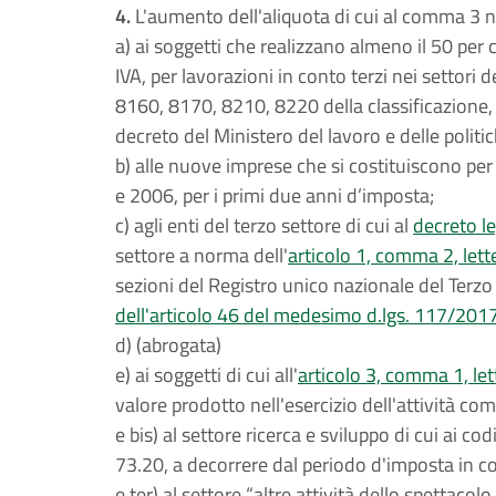
4.
L'aumento dell'aliquota di cui al comma 3 no
a) ai soggetti che realizzano almeno il 50 per 
IVA, per lavorazioni in conto terzi nei settori 
8160, 8170, 8210, 8220 della classificazione, t
decreto del Ministero del lavoro e delle politi
b) alle nuove imprese che si costituiscono per 
e 2006, per i primi due anni d’imposta;
c) agli enti del terzo settore di cui al
decreto le
settore a norma dell'
articolo 1, comma 2, lett
sezioni del Registro unico nazionale del Terzo 
dell'articolo 46 del medesimo d.lgs. 117/201
d) (abrogata)
e) ai soggetti di cui all'
articolo 3, comma 1, let
valore prodotto nell'esercizio dell'attività co
e bis) al settore ricerca e sviluppo di cui ai co
73.20, a decorrere dal periodo d'imposta in c
e ter) al settore “altre attività dello spettacol