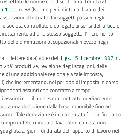
rispettate le norme che disciplinano il diritto al
o 1999, n. 68
(Norme per il diritto al lavoro dei
e assunzioni effettuate dai soggetti passivi negli
le società controllate o collegate ai sensi dell’
articolo
direttamente ad uno stesso soggetto, l’incremento
to delle diminuzioni occupazionali rilevate negli
ma 1, lettere da a) ad e) del
d.lgs. 15 dicembre 1997, n.
tività’ produttive, revisione degli scaglioni, delle
ione di una addizionale regionale a tale imposta,
cali) che incrementano, nel periodo di imposta in corso
dipendenti assunti con contratto a tempo
ori assunti con il medesimo contratto mediamente
petta una deduzione dalla base imponibile fino ad
unto. Tale deduzione è incrementata fino all’importo
a tempo indeterminato di lavoratori con età non
uagliata ai giorni di durata del rapporto di lavoro nel