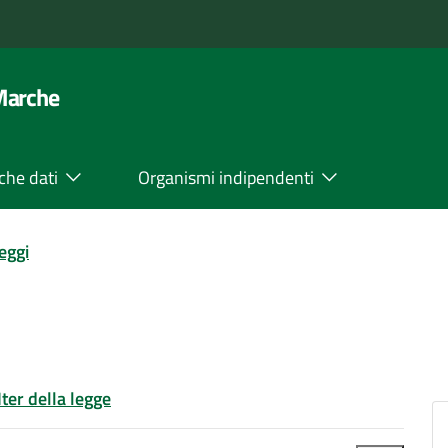
 Marche
che dati
Organismi indipendenti
leggi
Iter della legge