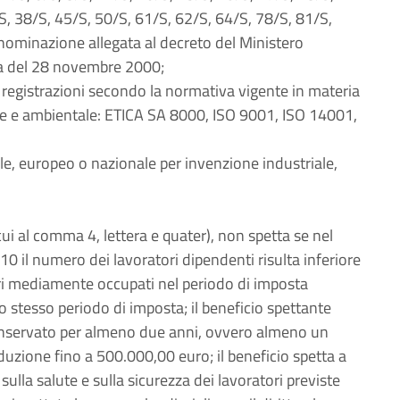
S, 38/S, 45/S, 50/S, 61/S, 62/S, 64/S, 78/S, 81/S,
ominazione allegata al decreto del Ministero
gica del 28 novembre 2000;
o registrazioni secondo la normativa vigente in materia
dale e ambientale: ETICA SA 8000, ISO 9001, ISO 14001,
le, europeo o nazionale per invenzione industriale,
i al comma 4, lettera e quater), non spetta se nel
0 il numero dei lavoratori dipendenti risulta inferiore
tori mediamente occupati nel periodo di imposta
lo stesso periodo di imposta; il beneficio spettante
conservato per almeno due anni, ovvero almeno un
duzione fino a 500.000,00 euro; il beneficio spetta a
sulla salute e sulla sicurezza dei lavoratori previste