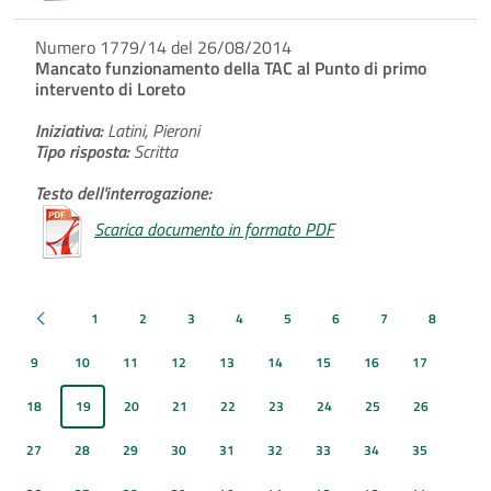
Numero 1779/14 del 26/08/2014
Mancato funzionamento della TAC al Punto di primo
intervento di Loreto
Iniziativa:
Latini, Pieroni
Tipo risposta:
Scritta
Testo dell'interrogazione:
Scarica documento in formato PDF
1
2
3
4
5
6
7
8
Pagina precedente
9
10
11
12
13
14
15
16
17
18
19
20
21
22
23
24
25
26
27
28
29
30
31
32
33
34
35