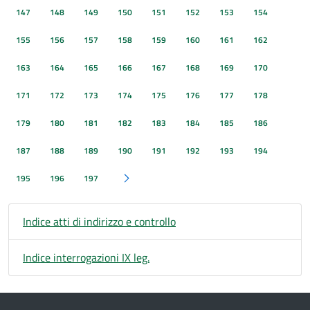
147
148
149
150
151
152
153
154
155
156
157
158
159
160
161
162
163
164
165
166
167
168
169
170
171
172
173
174
175
176
177
178
179
180
181
182
183
184
185
186
187
188
189
190
191
192
193
194
195
196
197
Pagina successiva
Indice atti di indirizzo e controllo
Indice interrogazioni IX leg.