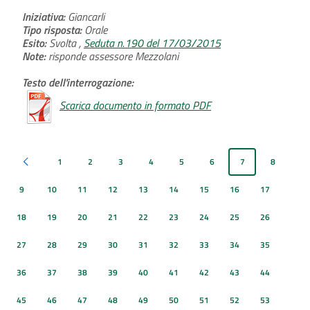
Iniziativa:
Giancarli
Tipo risposta:
Orale
Esito:
Svolta ,
Seduta n.190 del 17/03/2015
Note:
risponde assessore Mezzolani
Testo dell'interrogazione:
Scarica documento in formato PDF
1
2
3
4
5
6
7
8
Pagina precedente
9
10
11
12
13
14
15
16
17
18
19
20
21
22
23
24
25
26
27
28
29
30
31
32
33
34
35
36
37
38
39
40
41
42
43
44
45
46
47
48
49
50
51
52
53