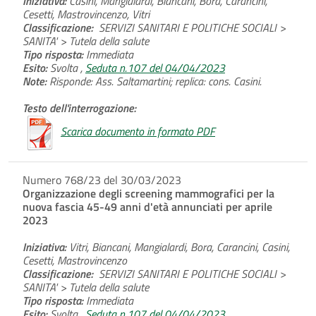
Iniziativa:
Casini, Mangialardi, Biancani, Bora, Carancini,
Cesetti, Mastrovincenzo, Vitri
Classificazione:
SERVIZI SANITARI E POLITICHE SOCIALI >
SANITA' > Tutela della salute
Tipo risposta:
Immediata
Esito:
Svolta ,
Seduta n.107 del 04/04/2023
Note:
Risponde: Ass. Saltamartini; replica: cons. Casini.
Testo dell'interrogazione:
Scarica documento in formato PDF
Numero 768/23 del 30/03/2023
Organizzazione degli screening mammografici per la
nuova fascia 45-49 anni d'età annunciati per aprile
2023
Iniziativa:
Vitri, Biancani, Mangialardi, Bora, Carancini, Casini,
Cesetti, Mastrovincenzo
Classificazione:
SERVIZI SANITARI E POLITICHE SOCIALI >
SANITA' > Tutela della salute
Tipo risposta:
Immediata
Esito:
Svolta ,
Seduta n.107 del 04/04/2023