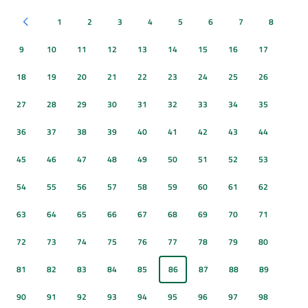
1
2
3
4
5
6
7
8
Pagina precedente
9
10
11
12
13
14
15
16
17
18
19
20
21
22
23
24
25
26
27
28
29
30
31
32
33
34
35
36
37
38
39
40
41
42
43
44
45
46
47
48
49
50
51
52
53
54
55
56
57
58
59
60
61
62
63
64
65
66
67
68
69
70
71
72
73
74
75
76
77
78
79
80
81
82
83
84
85
86
87
88
89
90
91
92
93
94
95
96
97
98