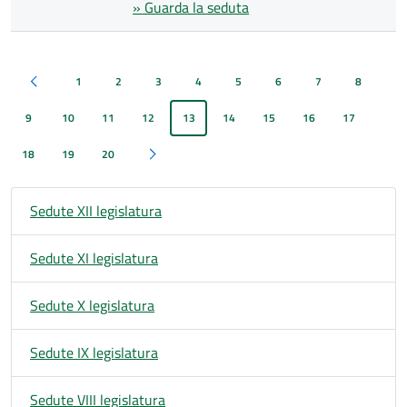
» Guarda la seduta
1
2
3
4
5
6
7
8
Pagina precedente
9
10
11
12
13
14
15
16
17
18
19
20
Pagina successiva
Sedute XII legislatura
Sedute XI legislatura
Sedute X legislatura
Sedute IX legislatura
Sedute VIII legislatura