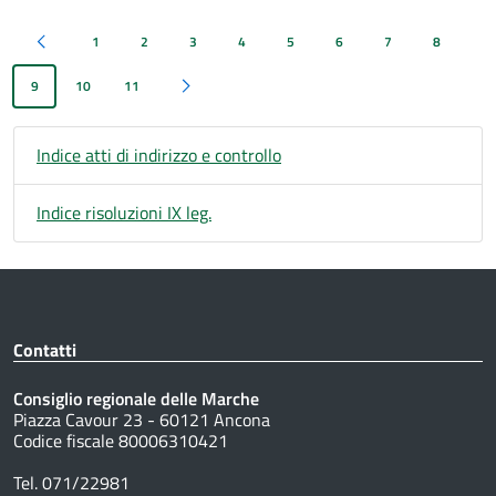
1
2
3
4
5
6
7
8
Pagina precedente
9
10
11
Pagina successiva
Indice atti di indirizzo e controllo
Indice risoluzioni IX leg.
Contatti
Consiglio regionale delle Marche
Piazza Cavour 23 - 60121 Ancona
Codice fiscale 80006310421
Tel. 071/22981