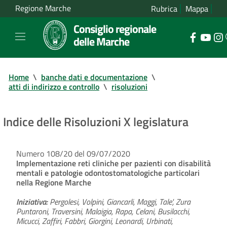
Regione Marche
Rubrica
Mappa
Consiglio regionale
delle Marche
Home
\
banche dati e documentazione
\
atti di indirizzo e controllo
\
risoluzioni
Indice delle Risoluzioni X legislatura
Numero 108/20 del 09/07/2020
Implementazione reti cliniche per pazienti con disabilità
mentali e patologie odontostomatologiche particolari
nella Regione Marche
Iniziativa:
Pergolesi, Volpini, Giancarli, Maggi, Tale', Zura
Puntaroni, Traversini, Malaigia, Rapa, Celani, Busilacchi,
Micucci, Zaffiri, Fabbri, Giorgini, Leonardi, Urbinati,