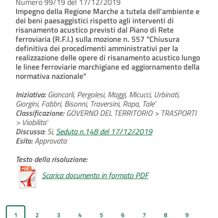
Numero 99/19 del 17/12/2019
Impegno della Regione Marche a tutela dell'ambiente e
dei beni paesaggistici rispetto agli interventi di
risanamento acustico previsti dal Piano di Rete
ferroviaria (R.F.I.) sulla mozione n. 557 "Chiusura
definitiva dei procedimenti amministrativi per la
realizzazione delle opere di risanamento acustico lungo
le linee ferroviarie marchigiane ed aggiornamento della
normativa nazionale"
Iniziativa:
Giancarli, Pergolesi, Maggi, Micucci, Urbinati,
Giorgini, Fabbri, Bisonni, Traversini, Rapa, Tale'
Classificazione:
GOVERNO DEL TERRITORIO > TRASPORTI
> Viabilita'
Discussa:
Si,
Seduta n.148 del 17/12/2019
Esito:
Approvata
Testo della risoluzione:
Scarica documento in formato PDF
1
2
3
4
5
6
7
8
9