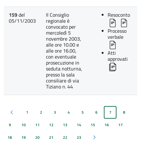
159
del
Il Consiglio
Resoconto
05/11/2003
regionale è
convocato per
Processo
mercoledì 5
verbale
novembre 2003,
alle ore 10.00 e
alle ore 16.00,
Atti
con eventuale
approvati
prosecuzione in
seduta notturna,
presso la sala
consiliare di via
Tiziano n. 44
1
2
3
4
5
6
7
8
Pagina precedente
9
10
11
12
13
14
15
16
17
18
19
20
21
22
23
Pagina successiva