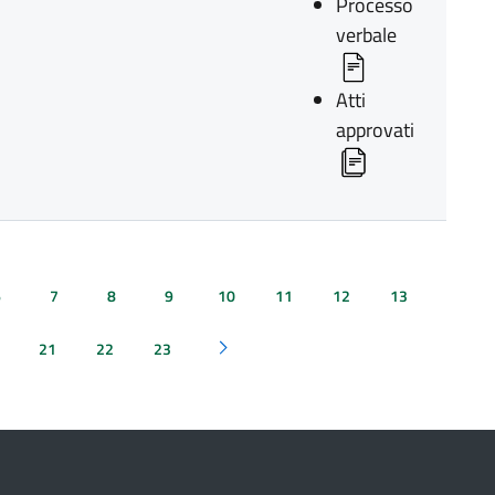
Processo
verbale
Atti
approvati
6
7
8
9
10
11
12
13
21
22
23
Pagina successiva