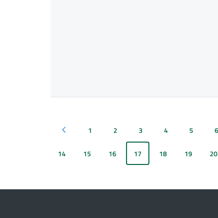
1
2
3
4
5
Pagina precedente
14
15
16
17
18
19
20